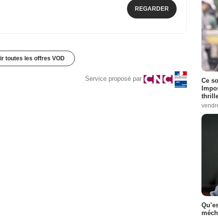
REGARDER
ir toutes les offres VOD
Service proposé par
Ce so
Impos
thrill
vendr
Qu’es
méch