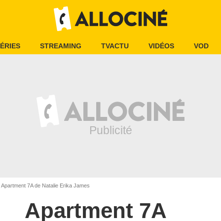
ÉRIES
STREAMING
TVACTU
VIDÉOS
VOD
Apartment 7A de Natalie Erika James
Apartment 7A