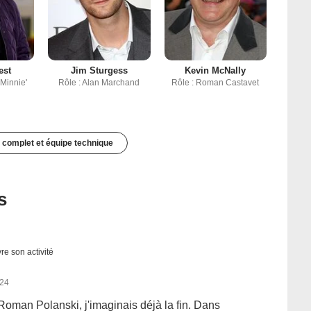
est
Jim Sturgess
Kevin McNally
'Minnie'
Rôle : Alan Marchand
Rôle : Roman Castavet
 complet et équipe technique
s
re son activité
024
 Roman Polanski, j'imaginais déjà la fin. Dans