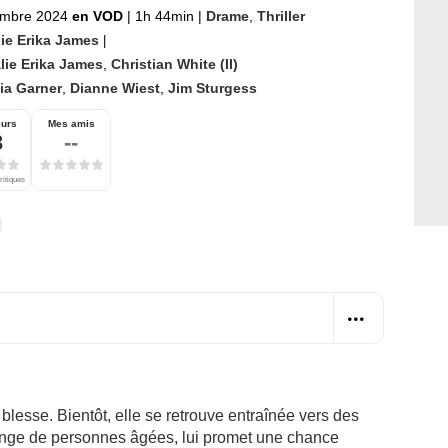
embre 2024
en VOD
|
1h 44min
|
Drame
,
Thriller
lie Erika James
|
lie Erika James
,
Christian White (II)
ia Garner
,
Dianne Wiest
,
Jim Sturgess
eurs
Mes amis
3
--
ritiques
esse. Bientôt, elle se retrouve entraînée vers des
ange de personnes âgées, lui promet une chance