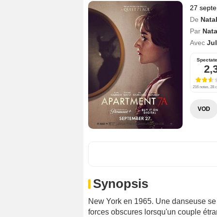
27 sept
De
Nata
Par
Nata
Avec
Jul
Spectat
2,
216 notes, 28 c
VOD
Synopsis
New York en 1965. Une danseuse se bl
forces obscures lorsqu'un couple étr