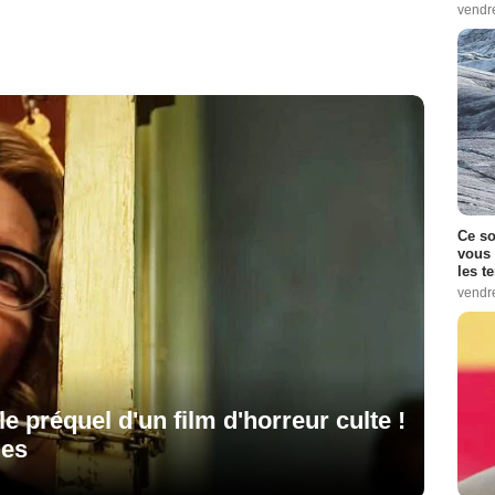
vendr
Ce so
vous 
les t
vendr
le préquel d'un film d'horreur culte !
ges