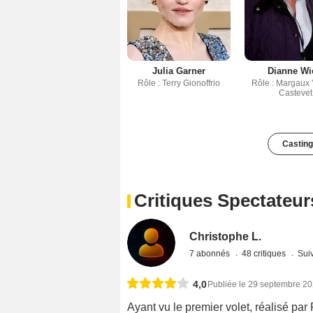
Julia Garner
Dianne Wi
Rôle : Terry Gionoffrio
Rôle : Margaux 
Castevet
Casting
Critiques Spectateur
Christophe L.
7 abonnés
48 critiques
Suiv
4,0
Publiée le 29 septembre 2
Ayant vu le premier volet, réalisé par