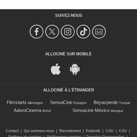
SUIVEZ-NOUS
ALLOCINÉ SUR MOBILE
ALLOCINÉ À L'ÉTRANGER
Filmstarts
SensaCine
Beyazperde
Allemagne
Espagne
Turquie
AdoroCinema
Sensacine México
Brésil
Mexique
Contact
|
Qui sommes-nous
|
Recrutement
|
Publicité
|
CGU
|
CGV
|
Politique de cookies
|
Préférences cookies
|
Données Personnelles
|