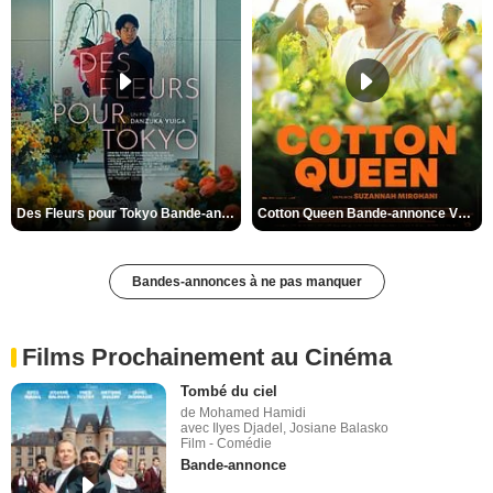
Des Fleurs pour Tokyo Bande-annonce VO STFR
Cotton Queen Bande-annonce VO STFR
Bandes-annonces à ne pas manquer
Films Prochainement au Cinéma
Tombé du ciel
de Mohamed Hamidi
avec Ilyes Djadel, Josiane Balasko
Film - Comédie
Bande-annonce