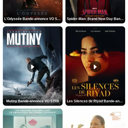
L'Odyssée Bande-annonce VO STFR
Spider-Man: Brand New Day Bande-annonce VO STFR
Mutiny Bande-annonce VO STFR
Les Silences de Riyad Bande-annonce VO STFR