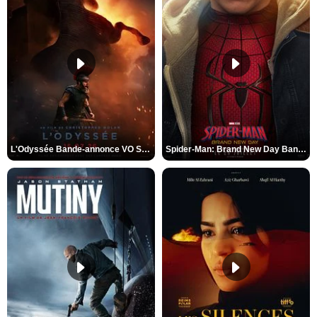
L'Odyssée Bande-annonce VO STFR
Spider-Man: Brand New Day Bande-annonce VO STFR