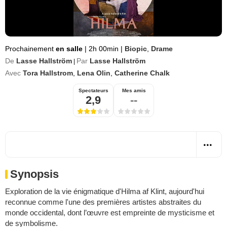
Prochainement
en salle
|
2h 00min
|
Biopic
,
Drame
De
Lasse Hallström
Par
Lasse Hallström
|
Avec
Tora Hallstrom
,
Lena Olin
,
Catherine Chalk
Spectateurs
Mes amis
2,9
--
Synopsis
Exploration de la vie énigmatique d'Hilma af Klint, aujourd'hui
reconnue comme l'une des premières artistes abstraites du
monde occidental, dont l’œuvre est empreinte de mysticisme et
de symbolisme.