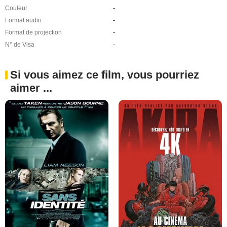
Couleur
-
Format audio
-
Format de projection
-
N° de Visa
-
Si vous aimez ce film, vous pourriez
aimer ...