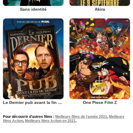
Sans identité
Akira
Le Dernier pub avant la fin du monde
One Piece Film Z
Pour découvrir d'autres films :
Meilleurs films de l'année 2021
,
Meilleurs
films Action
,
Meilleurs films Action en 2021
.