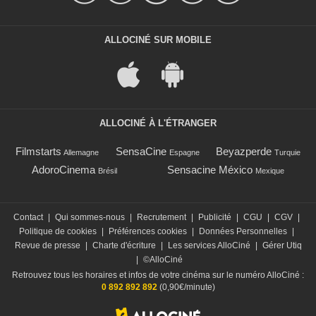
ALLOCINÉ SUR MOBILE
ALLOCINÉ À L'ÉTRANGER
Filmstarts
SensaCine
Beyazperde
Allemagne
Espagne
Turquie
AdoroCinema
Sensacine México
Brésil
Mexique
Contact
|
Qui sommes-nous
|
Recrutement
|
Publicité
|
CGU
|
CGV
|
Politique de cookies
|
Préférences cookies
|
Données Personnelles
|
Revue de presse
|
Charte d'écriture
|
Les services AlloCiné
|
Gérer Utiq
|
©AlloCiné
Retrouvez tous les horaires et infos de votre cinéma sur le numéro AlloCiné :
0 892 892 892
(0,90€/minute)