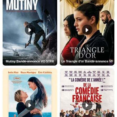
Mutiny Bande-annonce VO STFR
Le Triangle d'or Bande-annonce VF