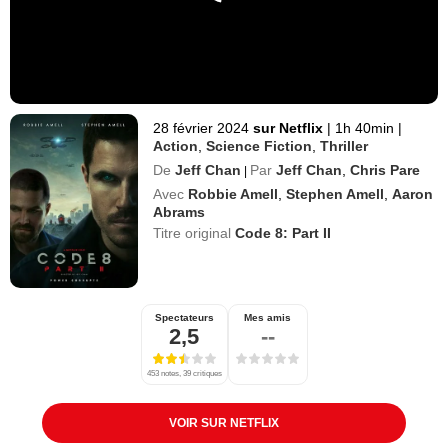
28 février 2024
sur Netflix
|
1h 40min
|
Action
,
Science Fiction
,
Thriller
De
Jeff Chan
Par
Jeff Chan
,
Chris Pare
|
Avec
Robbie Amell
,
Stephen Amell
,
Aaron
Abrams
Titre original
Code 8: Part II
Spectateurs
Mes amis
2,5
--
453 notes, 39 critiques
VOIR SUR NETFLIX