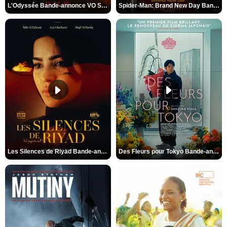
L'Odyssée Bande-annonce VO STFR
Spider-Man: Brand New Day Bande-annonce VO STFR
Les Silences de Riyad Bande-annonce VO STFR
Des Fleurs pour Tokyo Bande-annonce VO STFR