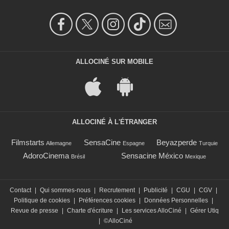
ALLOCINÉ SUR MOBILE
ALLOCINÉ À L'ÉTRANGER
Filmstarts
SensaCine
Beyazperde
Allemagne
Espagne
Turquie
AdoroCinema
Sensacine México
Brésil
Mexique
Contact
|
Qui sommes-nous
|
Recrutement
|
Publicité
|
CGU
|
CGV
|
Politique de cookies
|
Préférences cookies
|
Données Personnelles
|
Revue de presse
|
Charte d'écriture
|
Les services AlloCiné
|
Gérer Utiq
|
©AlloCiné