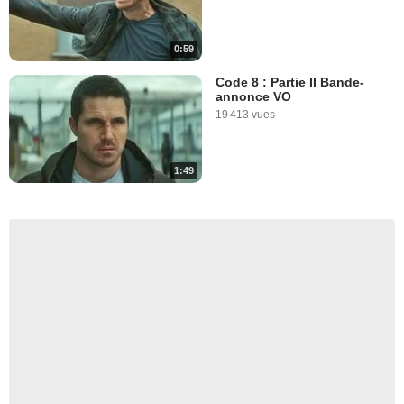
0:59
Code 8 : Partie II Bande-
annonce VO
19 413 vues
1:49