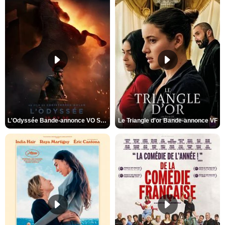
L'Odyssée Bande-annonce VO STFR
Le Triangle d'or Bande-annonce VF