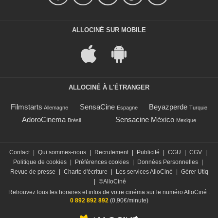
ALLOCINÉ SUR MOBILE
ALLOCINÉ À L'ÉTRANGER
Filmstarts
SensaCine
Beyazperde
Allemagne
Espagne
Turquie
AdoroCinema
Sensacine México
Brésil
Mexique
Contact
|
Qui sommes-nous
|
Recrutement
|
Publicité
|
CGU
|
CGV
|
Politique de cookies
|
Préférences cookies
|
Données Personnelles
|
Revue de presse
|
Charte d'écriture
|
Les services AlloCiné
|
Gérer Utiq
|
©AlloCiné
Retrouvez tous les horaires et infos de votre cinéma sur le numéro AlloCiné :
0 892 892 892
(0,90€/minute)