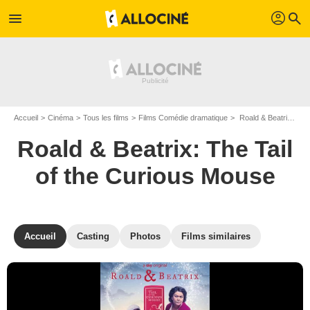
profil
menu
search
Accueil
Cinéma
Tous les films
Films Comédie dramatique
Roald & Beatrix: The Tail of the Curious Mouse de David Kerr
Roald & Beatrix: The Tail
of the Curious Mouse
Accueil
Casting
Photos
Films similaires