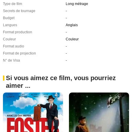
Type de film
Long métrage
Secrets de tournage
-
Budget
-
Langues
Anglais
Format production
-
Couleur
Couleur
Format audio
-
Format de projection
-
N° de Visa
-
Si vous aimez ce film, vous pourriez
aimer ...