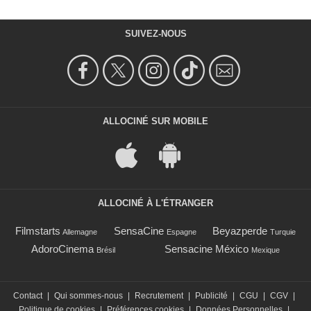
SUIVEZ-NOUS
ALLOCINÉ SUR MOBILE
ALLOCINÉ À L'ÉTRANGER
Filmstarts
SensaCine
Beyazperde
Allemagne
Espagne
Turquie
AdoroCinema
Sensacine México
Brésil
Mexique
Contact
|
Qui sommes-nous
|
Recrutement
|
Publicité
|
CGU
|
CGV
|
Politique de cookies
|
Préférences cookies
|
Données Personnelles
|