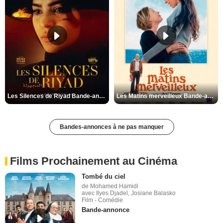
Les Silences de Riyad Bande-annonce VO STFR
Les Matins merveilleux Bande-annonce VF
Bandes-annonces à ne pas manquer
Films Prochainement au Cinéma
Tombé du ciel
de Mohamed Hamidi
avec Ilyes Djadel, Josiane Balasko
Film - Comédie
Bande-annonce