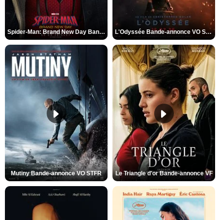
Spider-Man: Brand New Day Bande-annonce VO STFR
L'Odyssée Bande-annonce VO STFR
Mutiny Bande-annonce VO STFR
Le Triangle d'or Bande-annonce VF