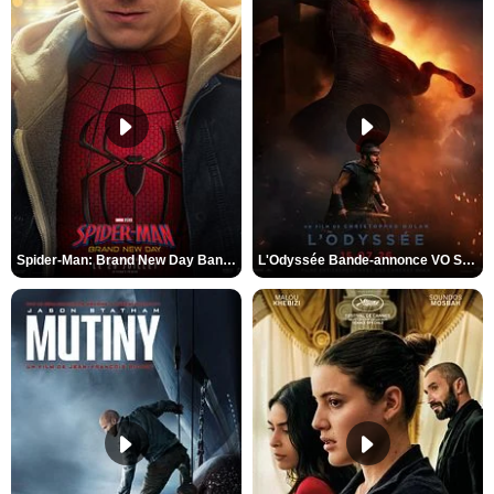
Spider-Man: Brand New Day Bande-annonce VO STFR
L'Odyssée Bande-annonce VO STFR