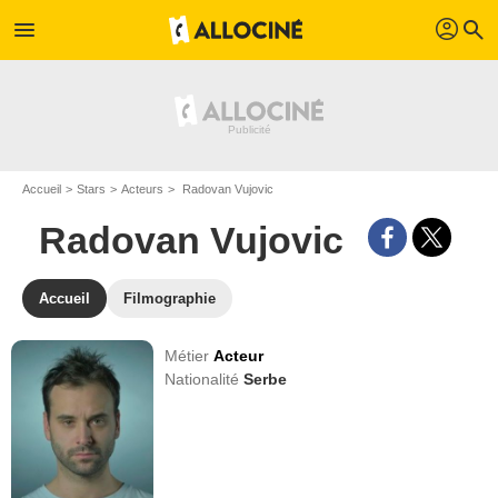
profil
menu
search
Accueil
Stars
Acteurs
Radovan Vujovic
Radovan Vujovic
Accueil
Filmographie
Métier
Acteur
Nationalité
Serbe