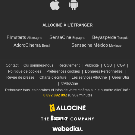
ALLOCINÉ À L'ÉTRANGER
Filmstarts
SensaCine
Beyazperde
Allemagne
Espagne
Turquie
AdoroCinema
Sensacine México
Brésil
Mexique
Contact
|
Qui sommes-nous
|
Recrutement
|
Publicité
|
CGU
|
CGV
|
Politique de cookies
|
Préférences cookies
|
Données Personnelles
|
Revue de presse
|
Charte d'écriture
|
Les services AlloCiné
|
Gérer Utiq
|
©AlloCiné
Retrouvez tous les horaires et infos de votre cinéma sur le numéro AlloCiné :
0 892 892 892
(0,90€/minute)