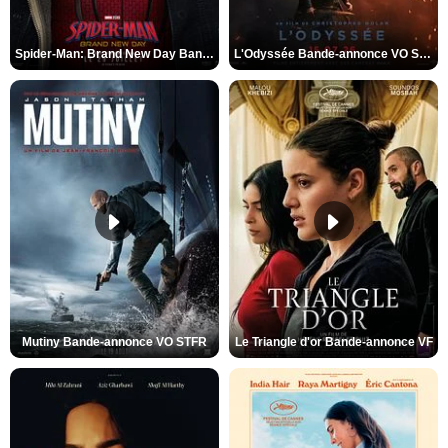
Spider-Man: Brand New Day Bande-annonce VO STFR
L'Odyssée Bande-annonce VO STFR
Mutiny Bande-annonce VO STFR
Le Triangle d'or Bande-annonce VF