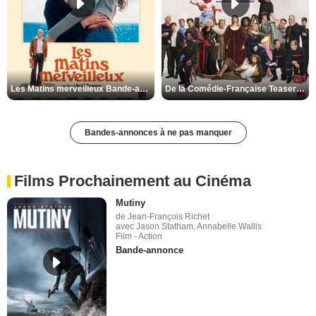
Les Matins merveilleux Bande-annonce VF
De la Comédie-Française Teaser VF
Bandes-annonces à ne pas manquer
Films Prochainement au Cinéma
Mutiny
de Jean-François Richet
avec Jason Statham, Annabelle Wallis
Film - Action
Bande-annonce