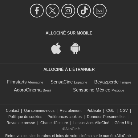
ALLOCINÉ SUR MOBILE
ALLOCINÉ À L'ÉTRANGER
Filmstarts
SensaCine
Beyazperde
Allemagne
Espagne
Turquie
AdoroCinema
Sensacine México
Brésil
Mexique
Contact
|
Qui sommes-nous
|
Recrutement
|
Publicité
|
CGU
|
CGV
|
Politique de cookies
|
Préférences cookies
|
Données Personnelles
|
Revue de presse
|
Charte d'écriture
|
Les services AlloCiné
|
Gérer Utiq
|
©AlloCiné
Retrouvez tous les horaires et infos de votre cinéma sur le numéro AlloCiné :