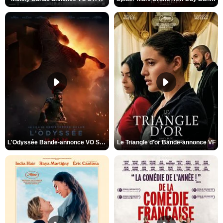
L'Odyssée Bande-annonce VO STFR
Le Triangle d'or Bande-annonce VF