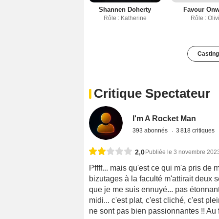
Shannen Doherty
Favour On
Rôle : Katherine
Rôle : Oliv
Casting
Critique Spectateur
I'm A Rocket Man
393 abonnés
3 818 critiques
2,0
Publiée le 3 novembre 202
Pffff... mais qu'est ce qui m'a pris de
bizutages à la faculté m'attirait deux
que je me suis ennuyé... pas étonnan
midi... c'est plat, c'est cliché, c'est p
ne sont pas bien passionnantes !! Au fi