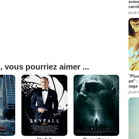
scène
carri
jeudi 
, vous pourriez aimer ...
"Plus
art" :
saga 
jeudi 