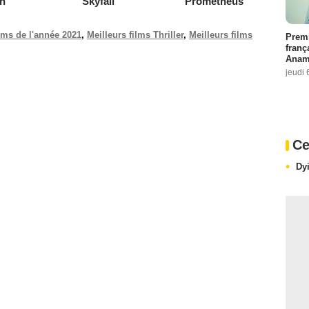
on
Skyfall
Prometheus
ilms de l'année 2021
,
Meilleurs films Thriller
,
Meilleurs films
Premi
franç
Anama
jeudi 
Ce
Dy