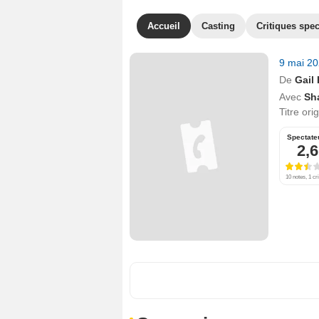
Accueil
Casting
Critiques spec
9 mai 2
De
Gail
Avec
Sh
Titre ori
Spectate
2,6
10 notes, 1 cri