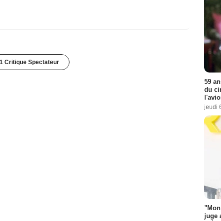
1 Critique Spectateur
59 an
du ci
l'avi
jeudi 
"Mon 
juge 