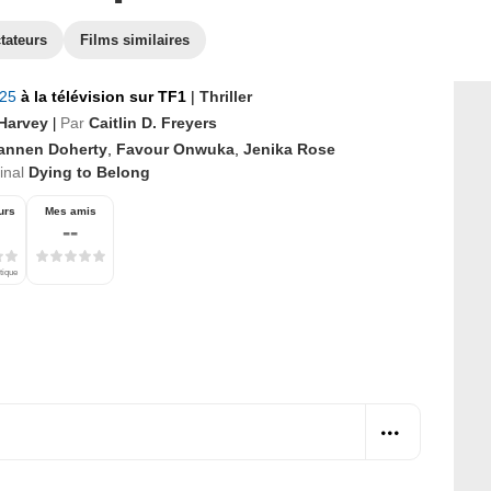
tateurs
Films similaires
025
à la télévision sur TF1
|
Thriller
 Harvey
Par
Caitlin D. Freyers
|
annen Doherty
,
Favour Onwuka
,
Jenika Rose
ginal
Dying to Belong
urs
Mes amis
--
tique