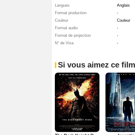
Langues
Anglais
Format production
-
Couleur
Couleur
Format audio
-
Format de projection
-
N° de Visa
-
Si vous aimez ce film