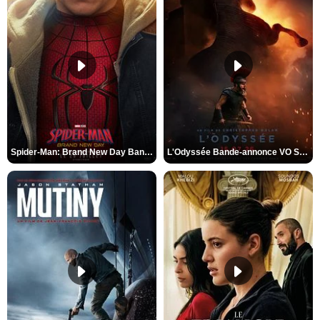
Spider-Man: Brand New Day Bande-annonce VO STFR
L'Odyssée Bande-annonce VO STFR