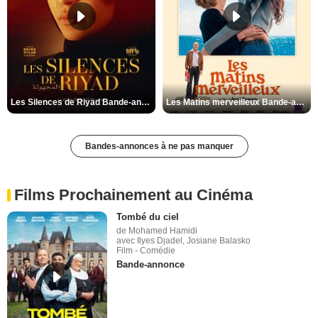
Les Silences de Riyad Bande-annonce VO STFR
Les Matins merveilleux Bande-annonce VF
Bandes-annonces à ne pas manquer
Films Prochainement au Cinéma
Tombé du ciel
de Mohamed Hamidi
avec Ilyes Djadel, Josiane Balasko
Film - Comédie
Bande-annonce