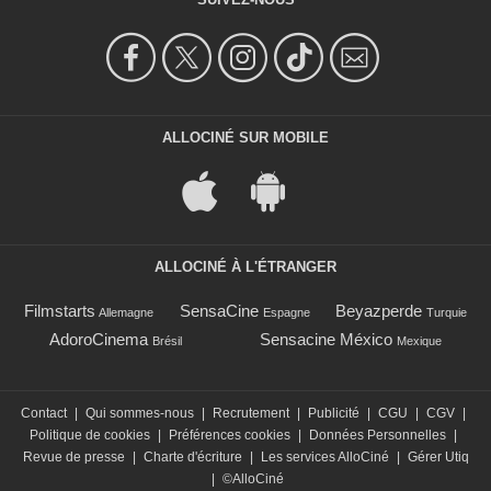
ALLOCINÉ SUR MOBILE
ALLOCINÉ À L'ÉTRANGER
Filmstarts
SensaCine
Beyazperde
Allemagne
Espagne
Turquie
AdoroCinema
Sensacine México
Brésil
Mexique
Contact
|
Qui sommes-nous
|
Recrutement
|
Publicité
|
CGU
|
CGV
|
Politique de cookies
|
Préférences cookies
|
Données Personnelles
|
Revue de presse
|
Charte d'écriture
|
Les services AlloCiné
|
Gérer Utiq
|
©AlloCiné