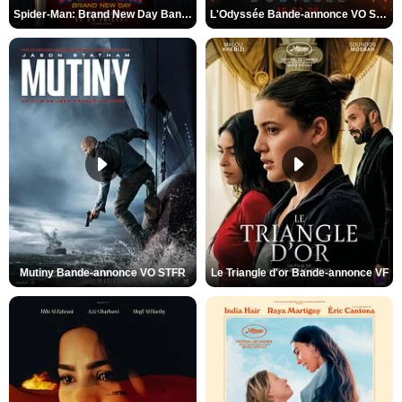
Spider-Man: Brand New Day Bande-annonce VO STFR
L'Odyssée Bande-annonce VO STFR
Mutiny Bande-annonce VO STFR
Le Triangle d'or Bande-annonce VF