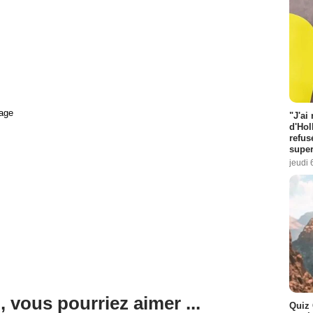
age
"J'ai
d'Hol
refus
super
jeudi 
, vous pourriez aimer ...
Quiz 