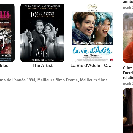
année
jeudi 
bles
The Artist
La Vie d'Adèle - Chapitres 1 et 2
Clint
l'act
relat
ilms de l'année 1994
,
Meilleurs films Drame
,
Meilleurs films
jeudi 