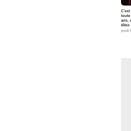
C'est
toute
ans, 
têtes
jeudi 