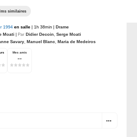
lms similaires
er 1994
en salle
|
1h 38min
|
Drame
e Moati
Par
Didier Decoin
,
Serge Moati
|
anne Savary
,
Manuel Blanc
,
Maria de Medeiros
urs
Mes amis
--