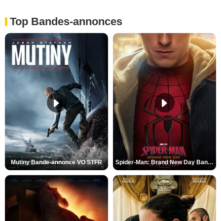
Top Bandes-annonces
Mutiny Bande-annonce VO STFR
Spider-Man: Brand New Day Bande-annonce VO STFR