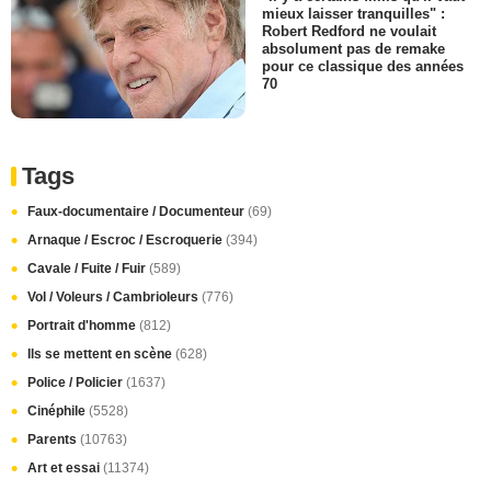
mieux laisser tranquilles" :
Robert Redford ne voulait
absolument pas de remake
pour ce classique des années
70
Tags
Faux-documentaire / Documenteur
(69)
Arnaque / Escroc / Escroquerie
(394)
Cavale / Fuite / Fuir
(589)
Vol / Voleurs / Cambrioleurs
(776)
Portrait d'homme
(812)
Ils se mettent en scène
(628)
Police / Policier
(1637)
Cinéphile
(5528)
Parents
(10763)
Art et essai
(11374)