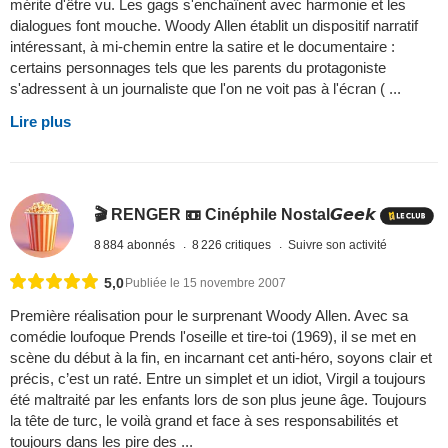
mérite d'être vu. Les gags s'enchaînent avec harmonie et les
dialogues font mouche. Woody Allen établit un dispositif narratif
intéressant, à mi-chemin entre la satire et le documentaire :
certains personnages tels que les parents du protagoniste
s'adressent à un journaliste que l'on ne voit pas à l'écran ( ...
Lire plus
🎬 RENGER 📼 Cinéphile Nostal𝙂𝙚𝙚𝙠
8 884 abonnés
8 226 critiques
Suivre son activité
5,0
Publiée le 15 novembre 2007
Première réalisation pour le surprenant Woody Allen. Avec sa
comédie loufoque Prends l'oseille et tire-toi (1969), il se met en
scène du début à la fin, en incarnant cet anti-héro, soyons clair et
précis, c’est un raté. Entre un simplet et un idiot, Virgil a toujours
été maltraité par les enfants lors de son plus jeune âge. Toujours
la tête de turc, le voilà grand et face à ses responsabilités et
toujours dans les pire des ...