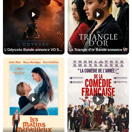
L'Odyssée Bande-annonce VO STFR
Le Triangle d'or Bande-annonce VF