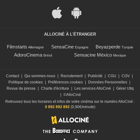
ALLOCINÉ À L'ÉTRANGER
Filmstarts
SensaCine
Beyazperde
Allemagne
Espagne
Turquie
AdoroCinema
Sensacine México
Brésil
Mexique
Contact
|
Qui sommes-nous
|
Recrutement
|
Publicité
|
CGU
|
CGV
|
Politique de cookies
|
Préférences cookies
|
Données Personnelles
|
Revue de presse
|
Charte d'écriture
|
Les services AlloCiné
|
Gérer Utiq
|
©AlloCiné
Retrouvez tous les horaires et infos de votre cinéma sur le numéro AlloCiné :
0 892 892 892
(0,90€/minute)