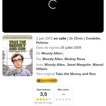
1 juin 1972
en salle
|
1h 25min
|
Comédie
,
Policier
Date de reprise
29 juillet 2009
De
Woody Allen
|
Par
Woody Allen
,
Mickey Rose
Avec
Woody Allen
,
Janet Margolin
,
Marcel
Hillaire
Titre original
Take the Money and Run
Spectateurs
Mes amis
3,5
--
881 notes, 82 critiques