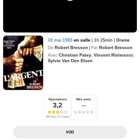
18 mai 1983
en salle
|
1h 25min
|
Drame
De
Robert Bresson
Par
Robert Bresson
|
Avec
Christian Patey
,
Vincent Risterucci
,
Sylvie Van Den Elsen
Spectateurs
Mes amis
3,2
--
309 notes, 37 critiques
VOD