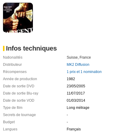
Infos techniques
Nationalités
Suisse
,
France
Distributeur
MK2 Diffusion
Récompenses
1 prix et 1 nomination
Année de production
1982
Date de sortie DVD
23/05/2005
Date de sortie Blu-ray
11/07/2017
Date de sortie VOD
01/03/2014
Type de film
Long métrage
Secrets de tournage
-
Budget
-
Langues
Français