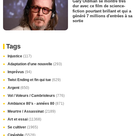
Gary Oldman se montre très
dur avec ce film de science-
fiction pourtant brillant et qui a
généré 7 millions d'entrées à sa
sortie
Tags
Injustice
(117)
Adaptation d'une nouvelle
(293)
Imprévus
(94)
Twist Ending et fin qui tue
(629)
Argent
(650)
Vol / Voleurs / Cambrioleurs
(776)
Ambiance 80's - années 80
(871)
Meurtre / Assassinat
(2189)
Art et essai
(11368)
Se cultiver
(1965)
Cinéphile
(5528)