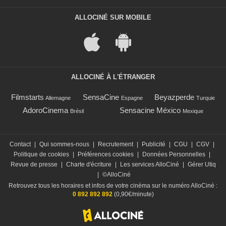
ALLOCINÉ SUR MOBILE
ALLOCINÉ À L'ÉTRANGER
Filmstarts
SensaCine
Beyazperde
Allemagne
Espagne
Turquie
AdoroCinema
Sensacine México
Brésil
Mexique
Contact
|
Qui sommes-nous
|
Recrutement
|
Publicité
|
CGU
|
CGV
|
Politique de cookies
|
Préférences cookies
|
Données Personnelles
|
Revue de presse
|
Charte d'écriture
|
Les services AlloCiné
|
Gérer Utiq
|
©AlloCiné
Retrouvez tous les horaires et infos de votre cinéma sur le numéro AlloCiné :
0 892 892 892
(0,90€/minute)