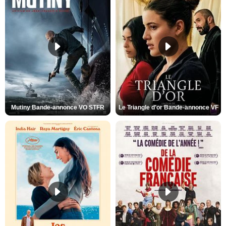
Mutiny Bande-annonce VO STFR
Le Triangle d'or Bande-annonce VF