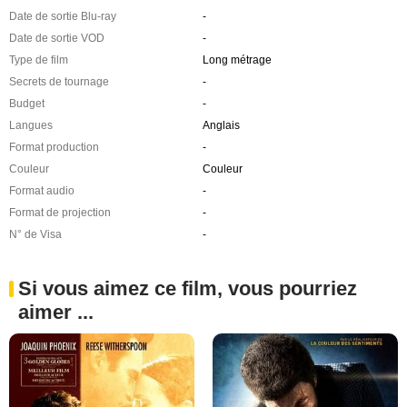
Date de sortie Blu-ray
-
Date de sortie VOD
-
Type de film
Long métrage
Secrets de tournage
-
Budget
-
Langues
Anglais
Format production
-
Couleur
Couleur
Format audio
-
Format de projection
-
N° de Visa
-
Si vous aimez ce film, vous pourriez
aimer ...