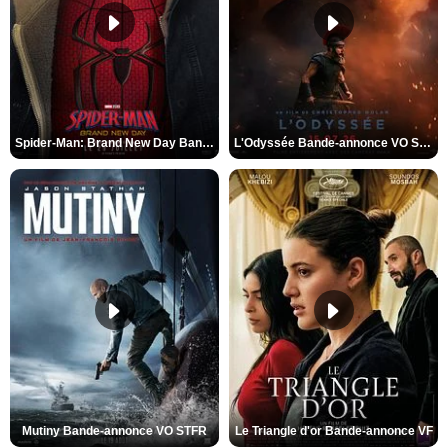
Spider-Man: Brand New Day Bande-annonce VO STFR
L'Odyssée Bande-annonce VO STFR
Mutiny Bande-annonce VO STFR
Le Triangle d'or Bande-annonce VF