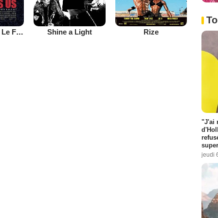
To
One Direction Le Film
Shine a Light
Rize
"J'ai
d'Hol
refus
super
jeudi 