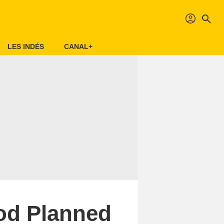
profil
search
LES INDÉS
CANAL+
God Planned