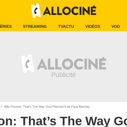
ÉRIES
STREAMING
TVACTU
VIDÉOS
VOD
Billy Preston: That’s The Way God Planned It de Paris Barclay
ton: That’s The Way 