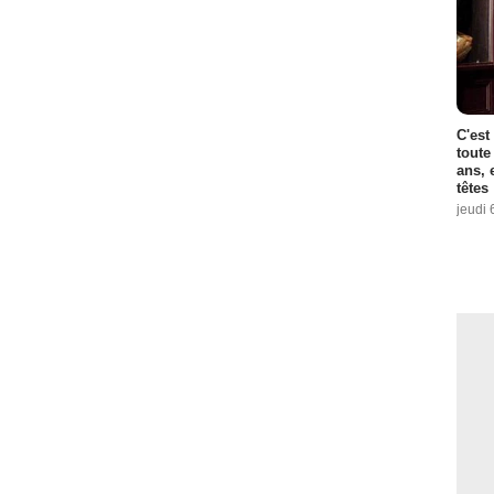
C'est
toute
ans, 
têtes
jeudi 