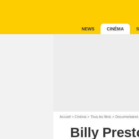
NEWS
CINÉMA
S
Accueil
Cinéma
Tous les films
Documentaires
Billy Pres