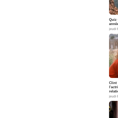
Quiz 
année
jeudi 
Clint
l'act
relat
jeudi 