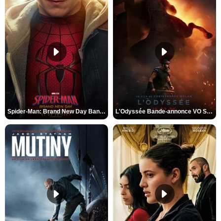
Spider-Man: Brand New Day Bande-annonce VO STFR
L'Odyssée Bande-annonce VO STFR