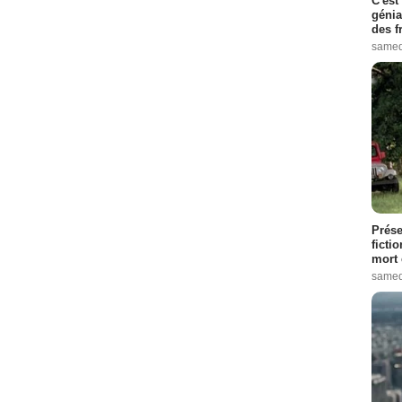
C'est
génia
des f
samed
Prése
ficti
mort 
samed