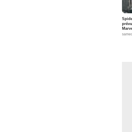
Spide
prévu
Marve
samed