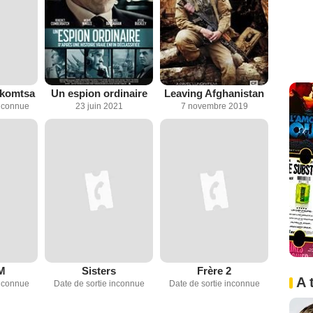
akomtsa
Un espion ordinaire
Leaving Afghanistan
inconnue
23 juin 2021
7 novembre 2019
FM
Sisters
Frère 2
A 
inconnue
Date de sortie inconnue
Date de sortie inconnue