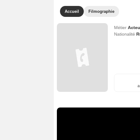
Accueil
Filmographie
Métier
Acteu
Nationalité
R
a