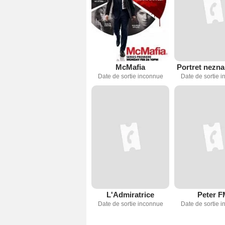
McMafia
Portret nezn
Date de sortie inconnue
Date de sortie 
L'Admiratrice
Peter 
Date de sortie inconnue
Date de sortie 