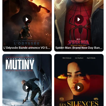
L'Odyssée Bande-annonce VO STFR
Spider-Man: Brand New Day Bande-annonce VO STFR