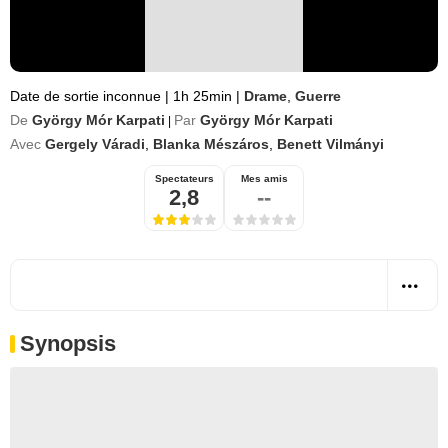
Date de sortie inconnue
|
1h 25min
|
Drame
,
Guerre
De
György Mór Karpati
Par
György Mór Karpati
|
Avec
Gergely Váradi
,
Blanka Mészáros
,
Benett Vilmányi
Spectateurs
Mes amis
2,8
--
Synopsis