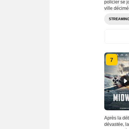
policier se j
ville décimé
STREAMIN
7
Après la déb
dévastée, l