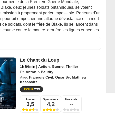
a tourmente de la Première Guerre Mondiale,
 Blake, deux jeunes soldats britanniques, se voient
e mission à proprement parler impossible. Porteurs d’un
 pourrait empêcher une attaque dévastatrice et la mort
 de soldats, dont le frère de Blake, ils se lancent dans
e course contre la montre, derrière les lignes ennemies.
Le Chant du Loup
1h 56min
|
Action
,
Guerre
,
Thriller
De
Antonin Baudry
Avec
François Civil
,
Omar Sy
,
Mathieu
Kassovitz
Presse
Spectateurs
Mes amis
3,5
4,2
--