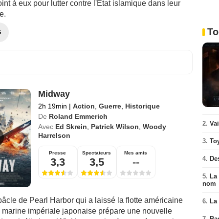
oint à eux pour lutter contre l'État islamique dans leur
e.
To
G
Midway
2h 19min
|
Action
,
Guerre
,
Historique
De
Roland Emmerich
2.
Va
Avec
Ed Skrein
,
Patrick Wilson
,
Woody
Harrelson
3.
To
Presse
Spectateurs
Mes amis
4.
De
3,3
3,5
--
5.
La 
nom
âcle de Pearl Harbor qui a laissé la flotte américaine
6.
La 
a marine impériale japonaise prépare une nouvelle
7.
Ba