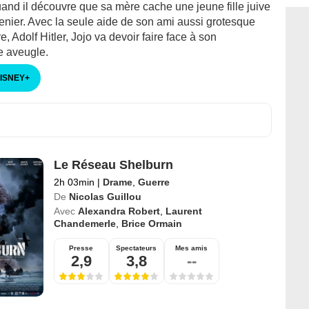
and il découvre que sa mère cache une jeune fille juive
enier. Avec la seule aide de son ami aussi grotesque
e, Adolf Hitler, Jojo va devoir faire face à son
e aveugle.
DISNEY
+
Le Réseau Shelburn
2h 03min
|
Drame
,
Guerre
De
Nicolas Guillou
Avec
Alexandra Robert
,
Laurent
Chandemerle
,
Brice Ormain
Presse
Spectateurs
Mes amis
2,9
3,8
--