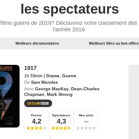
les spectateurs
s films guerre de 2019? Découvrez notre classement des m
l'année 2019.
Meilleurs documentaires
Meilleurs films au box-office
1917
1h 59min
|
Drame
,
Guerre
De
Sam Mendes
Avec
George MacKay
,
Dean-Charles
Chapman
,
Mark Strong
Presse
Spectateurs
Mes amis
4,2
4,3
--