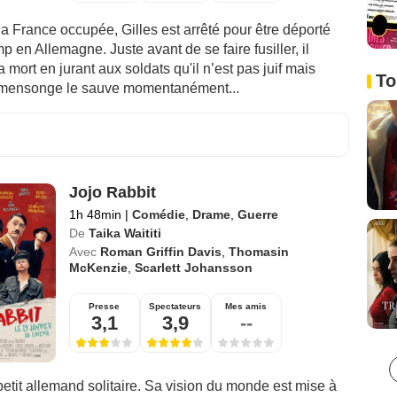
a France occupée, Gilles est arrêté pour être déporté
 en Allemagne. Juste avant de se faire fusiller, il
 mort en jurant aux soldats qu'il n’est pas juif mais
To
 mensonge le sauve momentanément...
Jojo Rabbit
1h 48min
|
Comédie
,
Drame
,
Guerre
De
Taika Waititi
Avec
Roman Griffin Davis
,
Thomasin
McKenzie
,
Scarlett Johansson
Presse
Spectateurs
Mes amis
3,1
3,9
--
petit allemand solitaire. Sa vision du monde est mise à