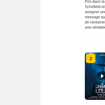
Pris dans l
Schofield et
assigner un
message qui
de centaines
une véritabl
2