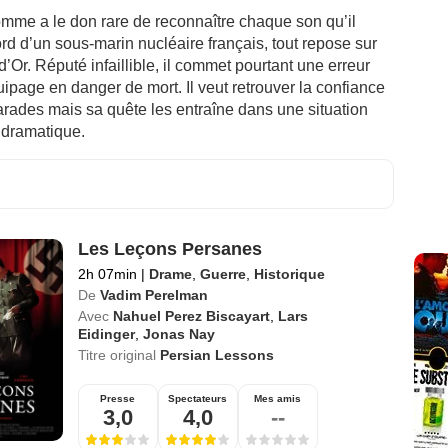
mme a le don rare de reconnaître chaque son qu’il
rd d’un sous-marin nucléaire français, tout repose sur
e d’Or. Réputé infaillible, il commet pourtant une erreur
uipage en danger de mort. Il veut retrouver la confiance
rades mais sa quête les entraîne dans une situation
 dramatique.
Les Leçons Persanes
2h 07min
|
Drame
,
Guerre
,
Historique
De
Vadim Perelman
Avec
Nahuel Perez Biscayart
,
Lars
Eidinger
,
Jonas Nay
Titre original
Persian Lessons
Presse
Spectateurs
Mes amis
3,0
4,0
--