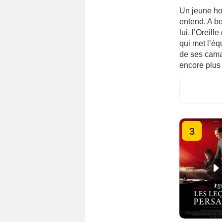
Un jeune ho
entend. A bo
lui, l’Oreill
qui met l’éq
de ses cama
encore plus
3