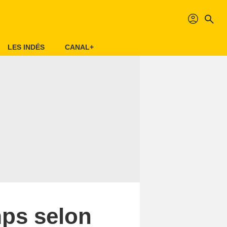
profil
search
LES INDÉS
CANAL+
mps selon