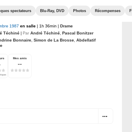
iques spectateurs
Blu-Ray, DVD
Photos
Récompenses
F
mbre 1987
en salle
|
1h 36min
|
Drame
é Téchiné
Par
André Téchiné
,
Pascal Bonitzer
|
ndrine Bonnaire
,
Simon de La Brosse
,
Abdellatif
e
urs
Mes amis
4
--
itiques