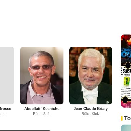
Brosse
Abdellatif Kechiche
Jean-Claude Brialy
hane
Rôle : Saïd
Rôle : Klotz
To