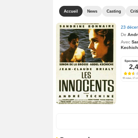
Accueil
News
Casting
Crit
23 déce
De
Andr
Avec
Sa
Kechich
Spectate
2,
95 notes, 17 cr