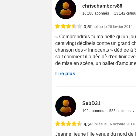
chrischambers86
16 188 abonnés
13 142 criti
3,5
Publiée le 26 février 2014
« Comprendrais-tu ma belle qu'un jour, 
cent vingt dècibels contre un grand ch
chanson des « Innocents » dèdièe à 
sait comment il a dècidè d'en finir av
de mise en scène, un ballet d'amour et
Lire plus
SebD31
102 abonnés
553 critiques
4,5
Publiée le 16 octobre 2014
Jeanne, jeune fille venue du nord de 