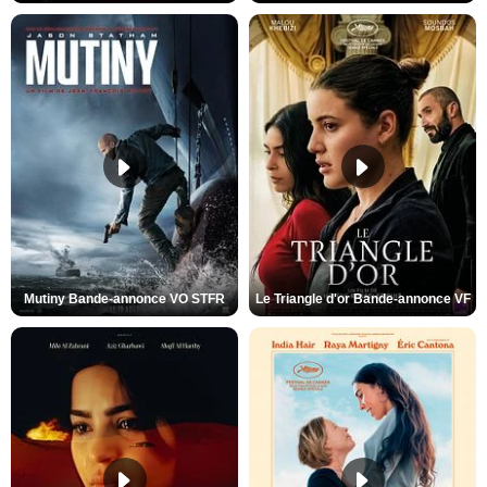
Mutiny Bande-annonce VO STFR
Le Triangle d'or Bande-annonce VF