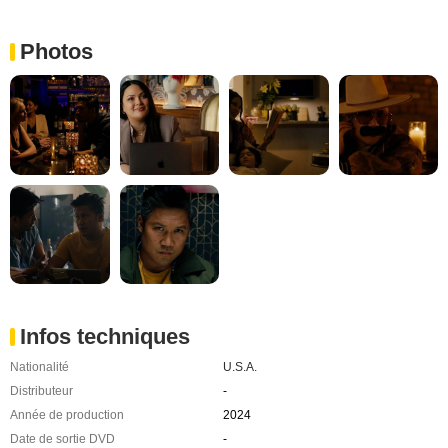
Photos
Infos techniques
Nationalité
U.S.A.
Distributeur
-
Année de production
2024
Date de sortie DVD
-