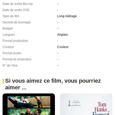
Date de sortie Blu-ray
-
Date de sortie VOD
-
Type de film
Long métrage
Secrets de tournage
-
Budget
-
Langues
Anglais
Format production
-
Couleur
Couleur
Format audio
-
Format de projection
-
N° de Visa
-
Si vous aimez ce film, vous pourriez
aimer ...