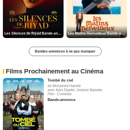
Les Silences de Riyad Bande-annonce VO STFR
Les Matins merveilleux Bande-annonce VF
Bandes-annonces à ne pas manquer
Films Prochainement au Cinéma
Tombé du ciel
de Mohamed Hamidi
avec Ilyes Djadel, Josiane Balasko
Film - Comédie
Bande-annonce