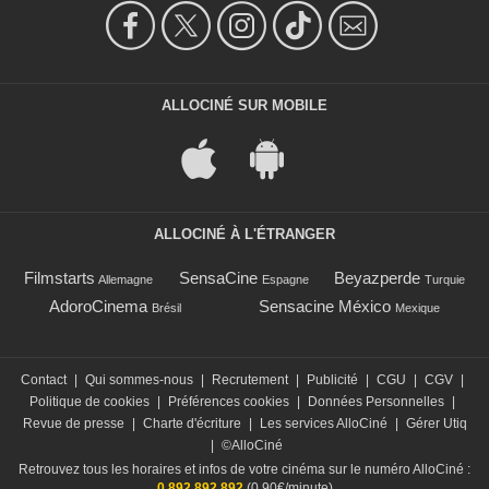
ALLOCINÉ SUR MOBILE
ALLOCINÉ À L'ÉTRANGER
Filmstarts
SensaCine
Beyazperde
Allemagne
Espagne
Turquie
AdoroCinema
Sensacine México
Brésil
Mexique
Contact
|
Qui sommes-nous
|
Recrutement
|
Publicité
|
CGU
|
CGV
|
Politique de cookies
|
Préférences cookies
|
Données Personnelles
|
Revue de presse
|
Charte d'écriture
|
Les services AlloCiné
|
Gérer Utiq
|
©AlloCiné
Retrouvez tous les horaires et infos de votre cinéma sur le numéro AlloCiné :
0 892 892 892
(0,90€/minute)