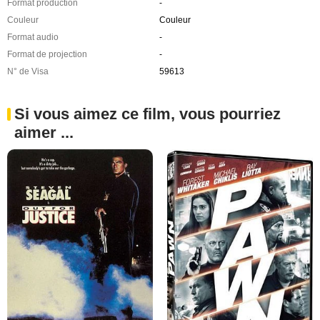
Format production
-
Couleur
Couleur
Format audio
-
Format de projection
-
N° de Visa
59613
Si vous aimez ce film, vous pourriez
aimer ...