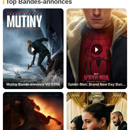
Top Bandes-annonces
Mutiny Bande-annonce VO STFR
Spider-Man: Brand New Day Bande-annonce VO STFR