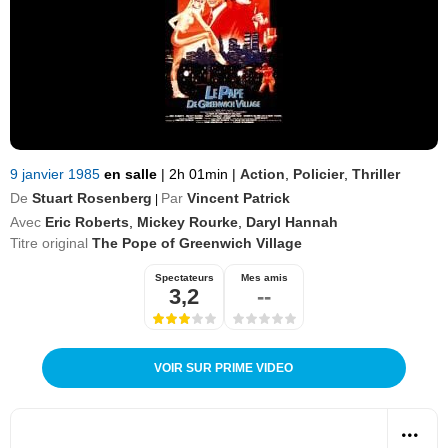
9 janvier 1985
en salle
|
2h 01min
|
Action
,
Policier
,
Thriller
De
Stuart Rosenberg
Par
Vincent Patrick
|
Avec
Eric Roberts
,
Mickey Rourke
,
Daryl Hannah
Titre original
The Pope of Greenwich Village
Spectateurs
Mes amis
3,2
--
VOIR SUR PRIME VIDEO