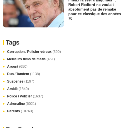
mieux laisser tranquilles" :
Robert Redford ne voulait
absolument pas de remake
pour ce classique des années
70
Tags
Corruption / Policier véreux
(390)
Meilleurs films de mafia
(451)
Argent
(650)
Duo / Tandem
(1138)
Suspense
(1197)
Amitié
(1840)
Police / Policier
(1637)
Adrénaline
(6021)
Parents
(10763)