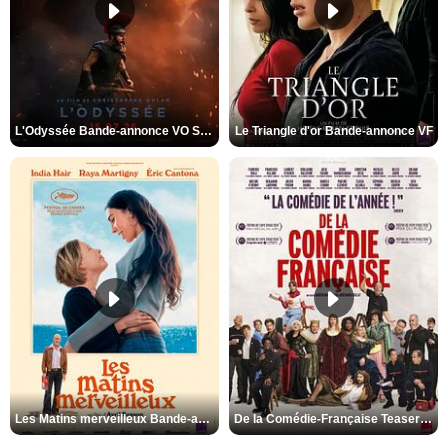
L'Odyssée Bande-annonce VO STFR
Le Triangle d'or Bande-annonce VF
Les Matins merveilleux Bande-annonce VF
De la Comédie-Française Teaser VF