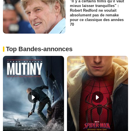
"Il y a certains films qu'il vaut
mieux laisser tranquilles" :
Robert Redford ne voulait
absolument pas de remake
pour ce classique des années
70
Top Bandes-annonces