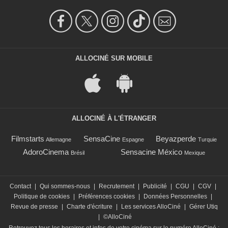
ALLOCINÉ SUR MOBILE
ALLOCINÉ À L'ÉTRANGER
Filmstarts
SensaCine
Beyazperde
Allemagne
Espagne
Turquie
AdoroCinema
Sensacine México
Brésil
Mexique
Contact
|
Qui sommes-nous
|
Recrutement
|
Publicité
|
CGU
|
CGV
|
Politique de cookies
|
Préférences cookies
|
Données Personnelles
|
Revue de presse
|
Charte d'écriture
|
Les services AlloCiné
|
Gérer Utiq
|
©AlloCiné