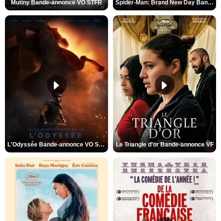
Mutiny Bande-annonce VO STFR
Spider-Man: Brand New Day Bande-annonce VO STFR
L'Odyssée Bande-annonce VO STFR
Le Triangle d'or Bande-annonce VF