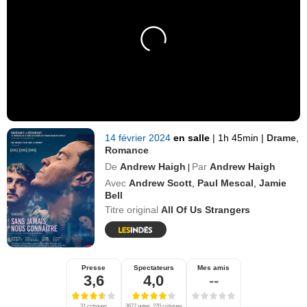
14 février 2024
en salle
|
1h 45min
|
Drame
,
Romance
De
Andrew Haigh
Par
Andrew Haigh
|
Avec
Andrew Scott
,
Paul Mescal
,
Jamie
Bell
Titre original
All Of Us Strangers
Presse
Spectateurs
Mes amis
3,6
4,0
--
31 critiques
3677 notes, 270 critiques