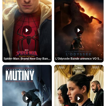
Spider-Man: Brand New Day Bande-annonce VO STFR
L'Odyssée Bande-annonce VO STFR