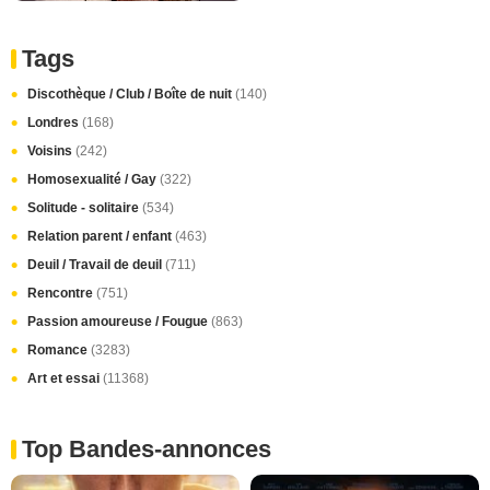
Tags
Discothèque / Club / Boîte de nuit
(140)
Londres
(168)
Voisins
(242)
Homosexualité / Gay
(322)
Solitude - solitaire
(534)
Relation parent / enfant
(463)
Deuil / Travail de deuil
(711)
Rencontre
(751)
Passion amoureuse / Fougue
(863)
Romance
(3283)
Art et essai
(11368)
Top Bandes-annonces