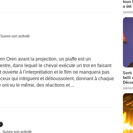
tous 
a été 
samed
Suivre son activité
n Oren avant la projection, un piaffe est un
re, dans lequel le cheval exécute un trot en faisant
st ouverte à l'interprétation et le film ne manquera pas
Sorti
failli
 de ceux qui intriguent et déboussolent, donnant à chaque
Décou
 ont vu le même, des réactions et ...
samed
Suivre son activité