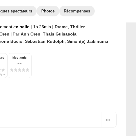
iques spectateurs
Photos
Récompenses
nement
en salle
|
1h 26min
|
Drame
,
Thriller
Oren
Par
Ann Oren
,
Thais Guisasola
|
mone Bucio
,
Sebastian Rudolph
,
Simon(e) Jaikiriuma
urs
Mes amis
--
tiques