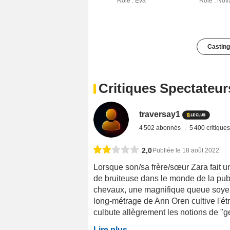
Rôle : Eva
Rôle : Nov
Casting
Critiques Spectateur
traversay1
4 502 abonnés
5 400 critique
2,0
Publiée le 18 août 2022
Lorsque son/sa frère/sœur Zara fait 
de bruiteuse dans le monde de la publi
chevaux, une magnifique queue soyeu
long-métrage de Ann Oren cultive l'é
culbute allègrement les notions de "ge
Lire plus