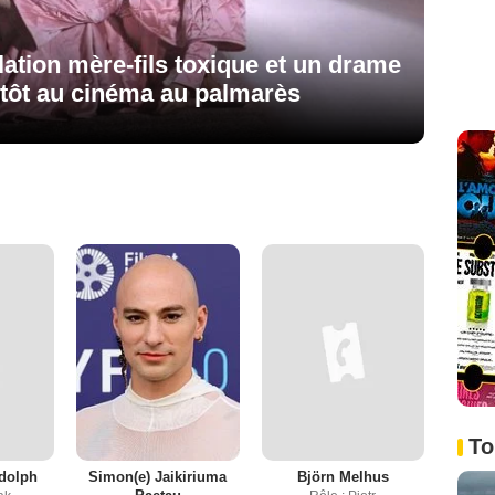
ation mère-fils toxique et un drame
ntôt au cinéma au palmarès
To
dolph
Simon(e) Jaikiriuma
Björn Melhus