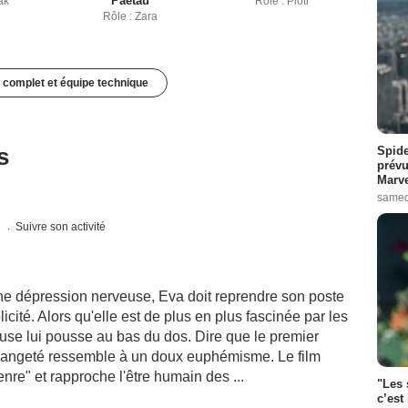
Paetau
ak
Rôle : Piotr
Rôle : Zara
 complet et équipe technique
s
Spide
prévu
Marve
samed
s
Suivre son activité
une dépression nerveuse, Eva doit reprendre son poste
cité. Alors qu'elle est de plus en plus fascinée par les
se lui pousse au bas du dos. Dire que le premier
trangeté ressemble à un doux euphémisme. Le film
nre" et rapproche l'être humain des ...
"Les 
c’est