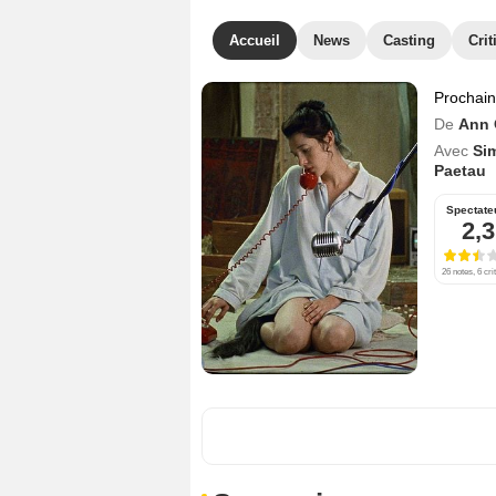
Accueil
News
Casting
Crit
Prochai
De
Ann 
Avec
Si
Paetau
Spectate
2,3
26 notes, 6 cri