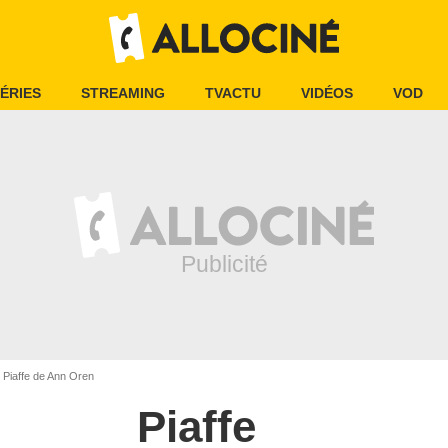
ÉRIES
STREAMING
TVACTU
VIDÉOS
VOD
Piaffe de Ann Oren
Piaffe