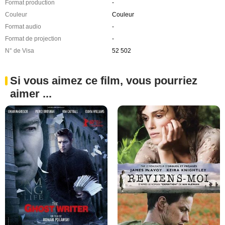
Format production
-
Couleur
Couleur
Format audio
-
Format de projection
-
N° de Visa
52 502
Si vous aimez ce film, vous pourriez
aimer ...