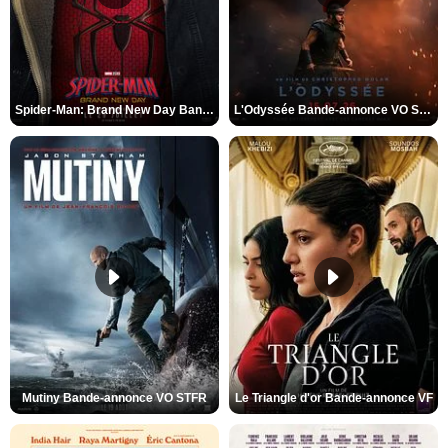
Spider-Man: Brand New Day Bande-annonce VO STFR
L'Odyssée Bande-annonce VO STFR
Mutiny Bande-annonce VO STFR
Le Triangle d'or Bande-annonce VF