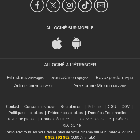
ALLOCINÉ SUR MOBILE
ALLOCINÉ À L'ÉTRANGER
Filmstarts
SensaCine
Beyazperde
Allemagne
Espagne
Turquie
AdoroCinema
Sensacine México
Brésil
Mexique
Contact
|
Qui sommes-nous
|
Recrutement
|
Publicité
|
CGU
|
CGV
|
Politique de cookies
|
Préférences cookies
|
Données Personnelles
|
Revue de presse
|
Charte d'écriture
|
Les services AlloCiné
|
Gérer Utiq
|
©AlloCiné
Retrouvez tous les horaires et infos de votre cinéma sur le numéro AlloCiné :
0 892 892 892
(0,90€/minute)