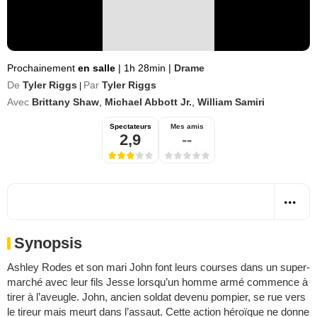
Prochainement
en salle
|
1h 28min
|
Drame
De
Tyler Riggs
Par
Tyler Riggs
|
Avec
Brittany Shaw
,
Michael Abbott Jr.
,
William Samiri
Spectateurs
Mes amis
2,9
--
Synopsis
Ash­ley Rodes et son mari John font leurs courses dans un super­
mar­ché avec leur fils Jesse lorsqu’un homme armé com­mence à
tirer à l’aveugle. John, ancien sol­dat deve­nu pom­pier, se rue vers
le tireur mais meurt dans l’assaut. Cette action héroïque ne donne