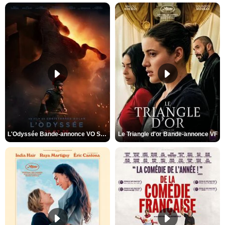
L'Odyssée Bande-annonce VO STFR
Le Triangle d'or Bande-annonce VF