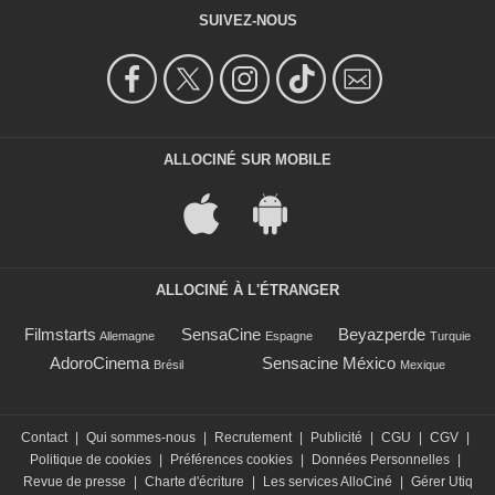
SUIVEZ-NOUS
ALLOCINÉ SUR MOBILE
ALLOCINÉ À L'ÉTRANGER
Filmstarts
SensaCine
Beyazperde
Allemagne
Espagne
Turquie
AdoroCinema
Sensacine México
Brésil
Mexique
Contact
|
Qui sommes-nous
|
Recrutement
|
Publicité
|
CGU
|
CGV
|
Politique de cookies
|
Préférences cookies
|
Données Personnelles
|
Revue de presse
|
Charte d'écriture
|
Les services AlloCiné
|
Gérer Utiq