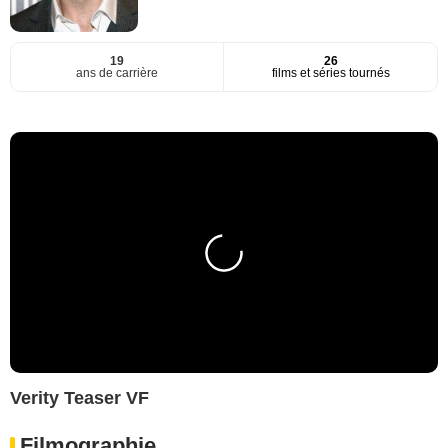
19
26
ans de carrière
films et séries tournés
Verity Teaser VF
Filmographie