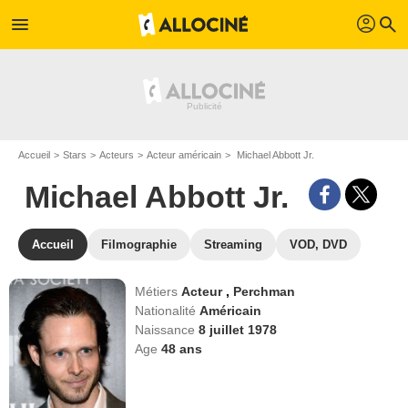
profil
menu
search
Accueil
Stars
Acteurs
Acteur américain
Michael Abbott Jr.
Michael Abbott Jr.
Accueil
Filmographie
Streaming
VOD, DVD
Métiers
Acteur
,
Perchman
Nationalité
Américain
Naissance
8 juillet 1978
Age
48
ans