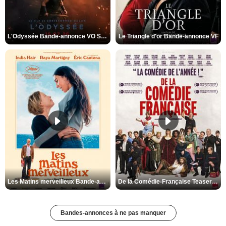
L'Odyssée Bande-annonce VO STFR
Le Triangle d'or Bande-annonce VF
Les Matins merveilleux Bande-annonce VF
De la Comédie-Française Teaser VF
Bandes-annonces à ne pas manquer