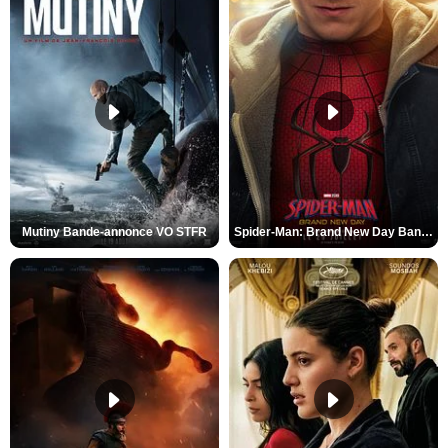
Mutiny Bande-annonce VO STFR
Spider-Man: Brand New Day Bande-annonce VO STFR