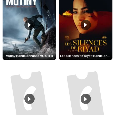
Mutiny Bande-annonce VO STFR
Les Silences de Riyad Bande-annonce VO STFR