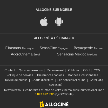
ALLOCINÉ SUR MOBILE
ALLOCINÉ À L'ÉTRANGER
Filmstarts
SensaCine
Beyazperde
Allemagne
Espagne
Turquie
AdoroCinema
Sensacine México
Brésil
Mexique
Contact
|
Qui sommes-nous
|
Recrutement
|
Publicité
|
CGU
|
CGV
|
Politique de cookies
|
Préférences cookies
|
Données Personnelles
|
Revue de presse
|
Charte d'écriture
|
Les services AlloCiné
|
Gérer Utiq
|
©AlloCiné
Retrouvez tous les horaires et infos de votre cinéma sur le numéro AlloCiné :
0 892 892 892
(0,90€/minute)