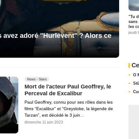
"Tu d
sans 
les c
jeudi 
s avez adoré "Hurlevent" ? Alors ce
Ce
O 
News - Stars
St
Mort de l'acteur Paul Geoffrey, le
Cu
Perceval de Excalibur
Paul Geoffrey, connu pour ses rôles dans les
films “Excalibur” et “Greystoke, la légende de
Tarzan”, est décédé le 3 juin…
dimanche 11 juin 2023