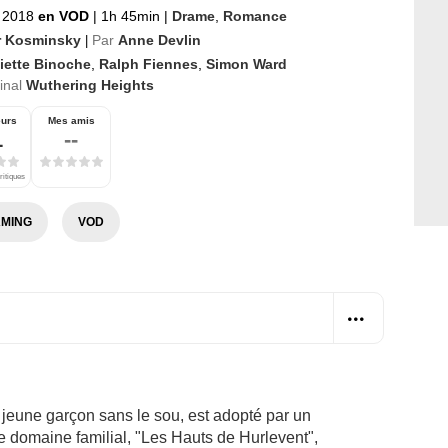
r 2018
en VOD
|
1h 45min
|
Drame
,
Romance
r Kosminsky
Par
Anne Devlin
|
iette Binoche
,
Ralph Fiennes
,
Simon Ward
ginal
Wuthering Heights
eurs
Mes amis
1
--
ritiques
MING
VOD
un jeune garçon sans le sou, est adopté par un
domaine familial, "Les Hauts de Hurlevent",