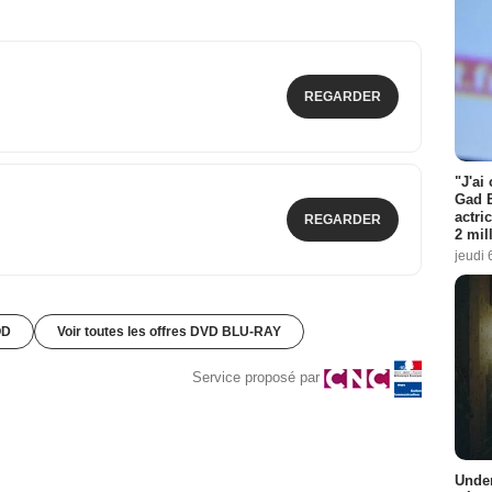
REGARDER
"J'ai
Gad E
actri
REGARDER
2 mil
jeudi 
OD
Voir toutes les offres DVD BLU-RAY
Service proposé par
Under