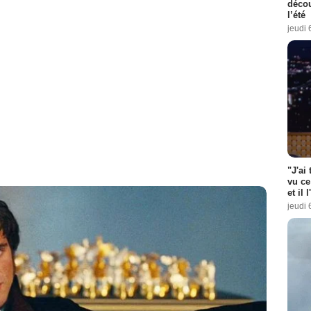
décou
l’été
jeudi 
"J'ai
vu ce
et il 
jeudi 