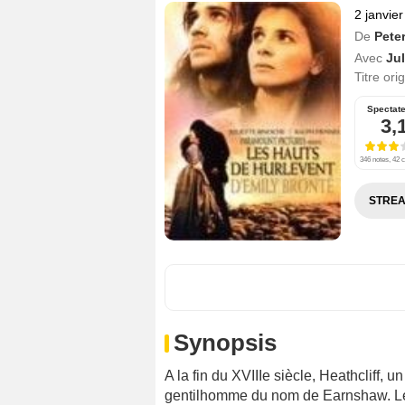
2 janvie
De
Pete
Avec
Jul
Titre ori
Spectat
3,
346 notes, 42 c
STREA
Synopsis
A la fin du XVIIIe siècle, Heathcliff, 
gentilhomme du nom de Earnshaw. Le 