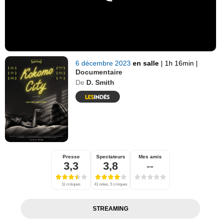
6 décembre 2023
en salle
|
1h 16min
|
Documentaire
De
D. Smith
Presse
Spectateurs
Mes amis
3,3
3,8
--
11 critiques
41 notes, 5 critiques
STREAMING