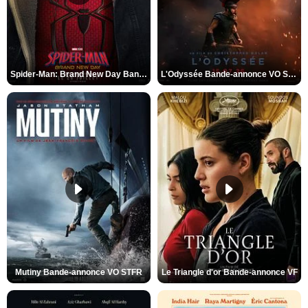
Spider-Man: Brand New Day Bande-annonce VO STFR
L'Odyssée Bande-annonce VO STFR
Mutiny Bande-annonce VO STFR
Le Triangle d'or Bande-annonce VF