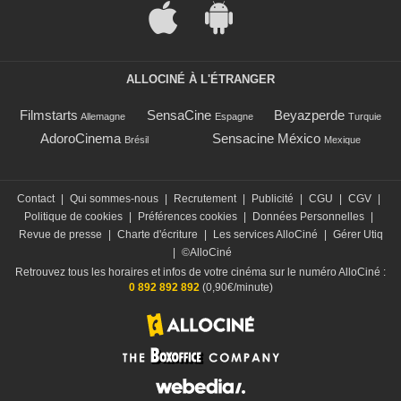
ALLOCINÉ À L'ÉTRANGER
Filmstarts
SensaCine
Beyazperde
Allemagne
Espagne
Turquie
AdoroCinema
Sensacine México
Brésil
Mexique
Contact
|
Qui sommes-nous
|
Recrutement
|
Publicité
|
CGU
|
CGV
|
Politique de cookies
|
Préférences cookies
|
Données Personnelles
|
Revue de presse
|
Charte d'écriture
|
Les services AlloCiné
|
Gérer Utiq
|
©AlloCiné
Retrouvez tous les horaires et infos de votre cinéma sur le numéro AlloCiné :
0 892 892 892
(0,90€/minute)