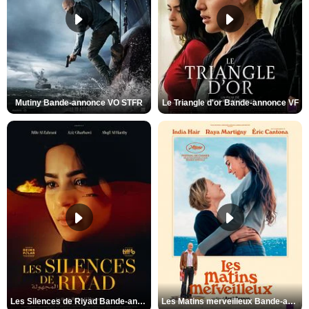
Mutiny Bande-annonce VO STFR
Le Triangle d'or Bande-annonce VF
Les Silences de Riyad Bande-annonce VO STFR
Les Matins merveilleux Bande-annonce VF