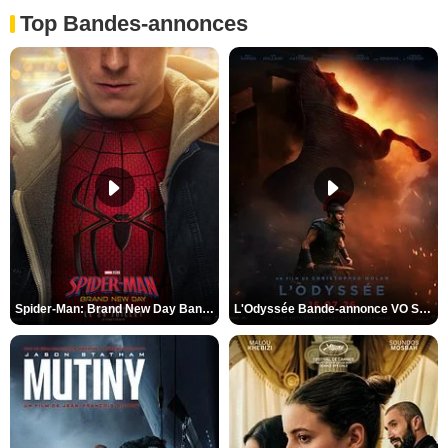
Top Bandes-annonces
Spider-Man: Brand New Day Bande-annonce VO STFR
L'Odyssée Bande-annonce VO STFR