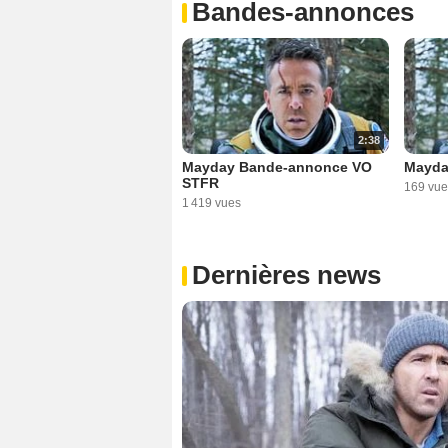
Bandes-annonces
2:38
Mayday Bande-annonce VO
Mayda
STFR
169 vue
1 419 vues
Dernières news