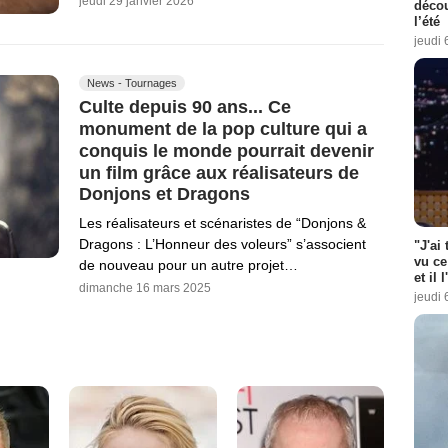
jeudi 29 janvier 2026
décou
l’été
jeudi 
News - Tournages
Culte depuis 90 ans... Ce
monument de la pop culture qui a
conquis le monde pourrait devenir
un film grâce aux réalisateurs de
Donjons et Dragons
Les réalisateurs et scénaristes de “Donjons &
Dragons : L’Honneur des voleurs” s’associent
"J'ai
vu ce
de nouveau pour un autre projet…
et il 
dimanche 16 mars 2025
jeudi 