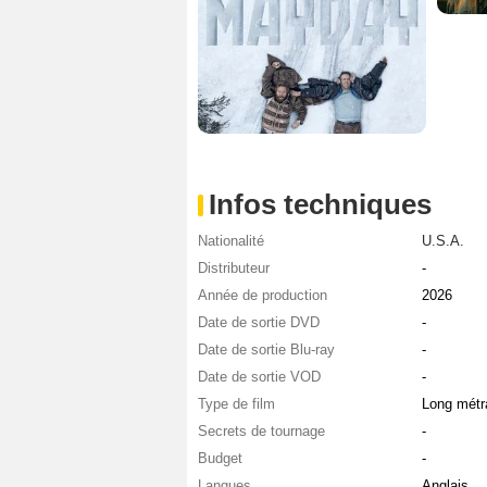
Infos techniques
Nationalité
U.S.A.
Distributeur
-
Année de production
2026
Date de sortie DVD
-
Date de sortie Blu-ray
-
Date de sortie VOD
-
Type de film
Long métr
Secrets de tournage
-
Budget
-
Langues
Anglais