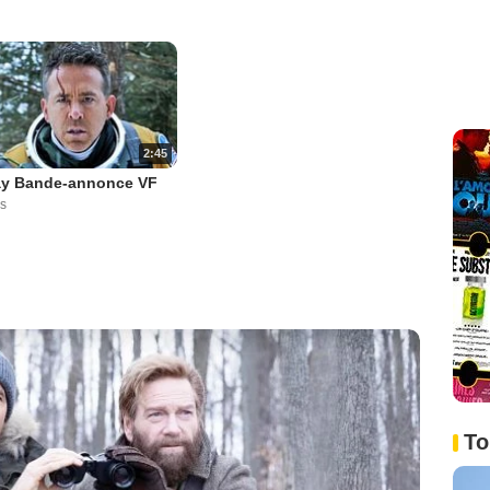
2:45
y Bande-annonce VF
s
To