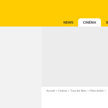
NEWS
CINÉMA
S
Accueil
Cinéma
Tous les films
Films Action