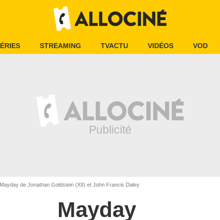
ÉRIES
STREAMING
TVACTU
VIDÉOS
VOD
Mayday de Jonathan Goldstein (XII) et John Francis Daley
Mayday