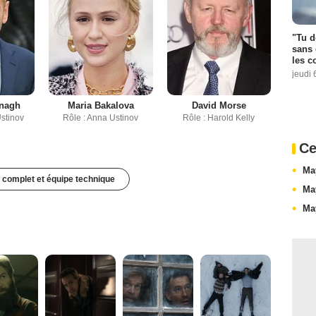
"Tu d
sans 
les c
jeudi 
anagh
Maria Bakalova
David Morse
Ustinov
Rôle : Anna Ustinov
Rôle : Harold Kelly
Ce
Ma
 complet et équipe technique
Ma
Ma