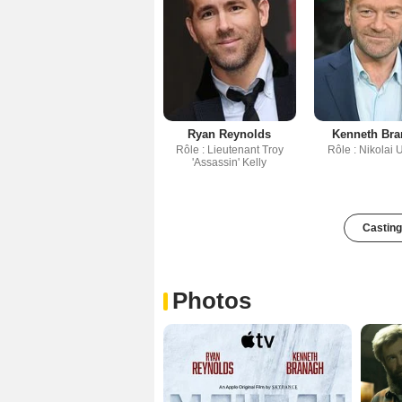
Ryan Reynolds
Kenneth Br
Rôle : Lieutenant Troy
Rôle : Nikolai 
'Assassin' Kelly
Casting
Photos