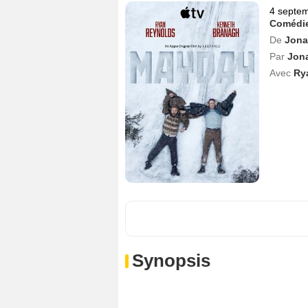
4 septe
Comédi
De
Jona
Par
Jona
Avec
Ry
Synopsis