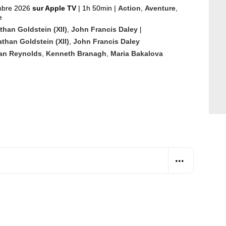
mbre 2026
sur Apple TV
|
1h 50min
|
Action
,
Aventure
,
e
than Goldstein (XII)
,
John Francis Daley
|
than Goldstein (XII)
,
John Francis Daley
an Reynolds
,
Kenneth Branagh
,
Maria Bakalova