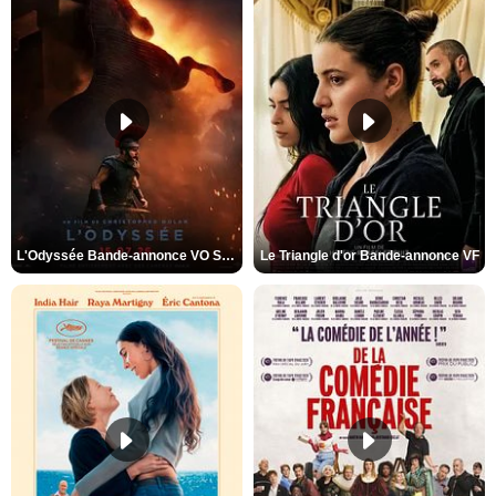
L'Odyssée Bande-annonce VO STFR
Le Triangle d'or Bande-annonce VF