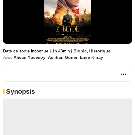
Date de sortie inconnue
|
1h 43min
|
Biopic
,
Historique
Avec
Alican Yücesoy
,
Aslıhan Güner
,
Emre Kınay
Synopsis