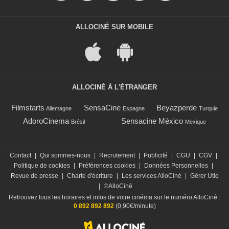
ALLOCINÉ SUR MOBILE
ALLOCINÉ À L'ÉTRANGER
Filmstarts
SensaCine
Beyazperde
Allemagne
Espagne
Turquie
AdoroCinema
Sensacine México
Brésil
Mexique
Contact
|
Qui sommes-nous
|
Recrutement
|
Publicité
|
CGU
|
CGV
|
Politique de cookies
|
Préférences cookies
|
Données Personnelles
|
Revue de presse
|
Charte d'écriture
|
Les services AlloCiné
|
Gérer Utiq
|
©AlloCiné
Retrouvez tous les horaires et infos de votre cinéma sur le numéro AlloCiné :
0 892 892 892
(0,90€/minute)