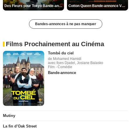
Des Fleurs pour Tokyo Bande-annonce VO STFR
Cotton Queen Bande-annonce VO STFR
Bandes-annonces à ne pas manquer
Films Prochainement au Cinéma
Tombé du ciel
de Mohamed Hamidi
avec Ilyes Djadel, Josiane Balasko
Film - Comédie
Bande-annonce
Mutiny
La fin d’Oak Street