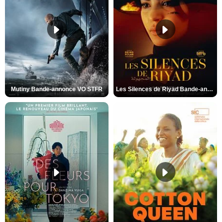
Mutiny Bande-annonce VO STFR
Les Silences de Riyad Bande-annonce VO STFR