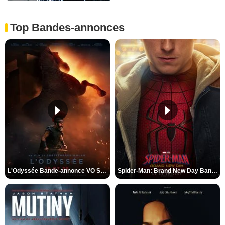
Top Bandes-annonces
L'Odyssée Bande-annonce VO STFR
Spider-Man: Brand New Day Bande-annonce VO STFR