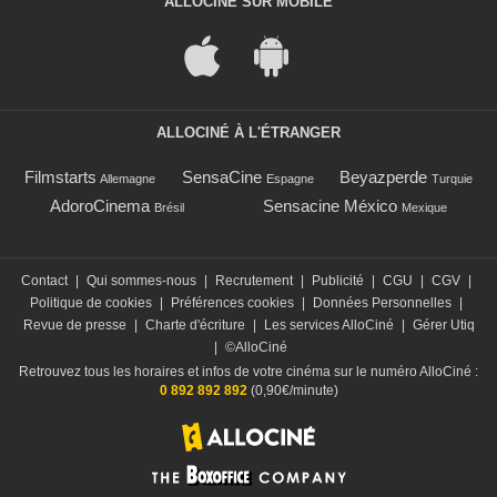
ALLOCINÉ SUR MOBILE
ALLOCINÉ À L'ÉTRANGER
Filmstarts
SensaCine
Beyazperde
Allemagne
Espagne
Turquie
AdoroCinema
Sensacine México
Brésil
Mexique
Contact
|
Qui sommes-nous
|
Recrutement
|
Publicité
|
CGU
|
CGV
|
Politique de cookies
|
Préférences cookies
|
Données Personnelles
|
Revue de presse
|
Charte d'écriture
|
Les services AlloCiné
|
Gérer Utiq
|
©AlloCiné
Retrouvez tous les horaires et infos de votre cinéma sur le numéro AlloCiné :
0 892 892 892
(0,90€/minute)