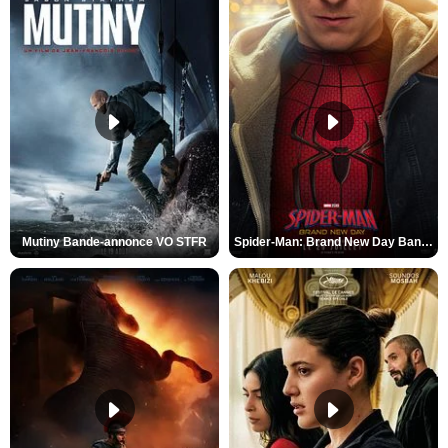
Mutiny Bande-annonce VO STFR
Spider-Man: Brand New Day Bande-annonce VO STFR