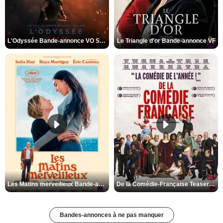
L'Odyssée Bande-annonce VO STFR
Le Triangle d'or Bande-annonce VF
Les Matins merveilleux Bande-annonce VF
De la Comédie-Française Teaser VF
Bandes-annonces à ne pas manquer