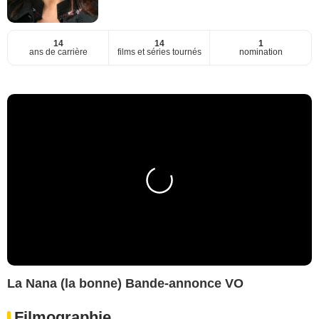
14
14
1
ans de carrière
films et séries tournés
nomination
La Nana (la bonne) Bande-annonce VO
Filmographie