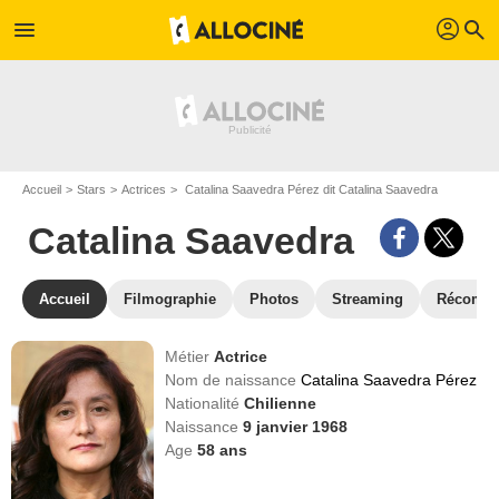
profil
menu
search
Accueil
Stars
Actrices
Catalina Saavedra Pérez dit Catalina Saavedra
Catalina Saavedra
Accueil
Filmographie
Photos
Streaming
Récompe
Métier
Actrice
Nom de naissance
Catalina Saavedra Pérez
Nationalité
Chilienne
Naissance
9 janvier 1968
Age
58
ans