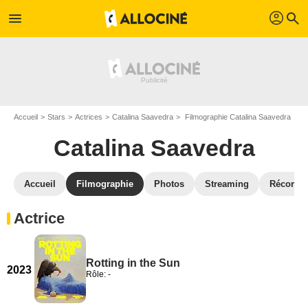
profil
menu
search
Accueil
Stars
Actrices
Catalina Saavedra
Filmographie Catalina Saavedra
Catalina Saavedra
Accueil
Filmographie
Photos
Streaming
Récompe
Actrice
Rotting in the Sun
2023
Rôle: -