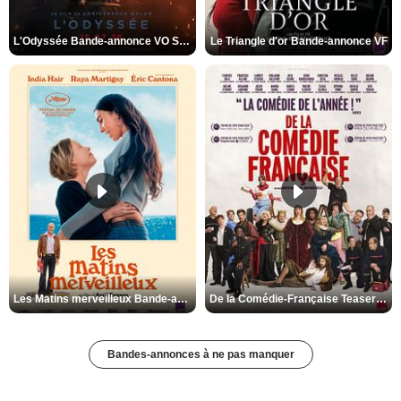
L'Odyssée Bande-annonce VO STFR
Le Triangle d'or Bande-annonce VF
Les Matins merveilleux Bande-annonce VF
De la Comédie-Française Teaser VF
Bandes-annonces à ne pas manquer