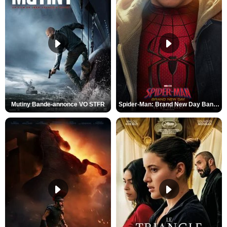
Mutiny Bande-annonce VO STFR
Spider-Man: Brand New Day Bande-annonce VO STFR