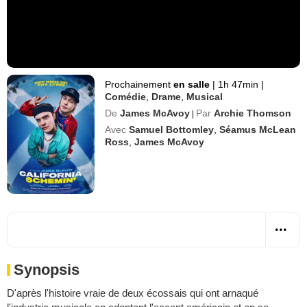
Prochainement
en salle
|
1h 47min
|
Comédie
,
Drame
,
Musical
De
James McAvoy
Par
Archie Thomson
|
Avec
Samuel Bottomley
,
Séamus McLean
Ross
,
James McAvoy
Synopsis
D'après l'histoire vraie de deux écossais qui ont arnaqué