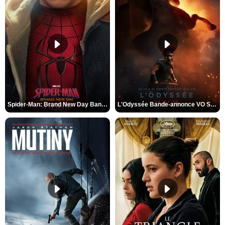
Spider-Man: Brand New Day Bande-annonce VO STFR
L'Odyssée Bande-annonce VO STFR