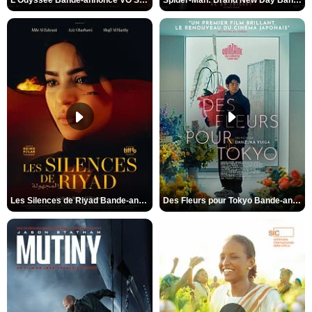
L'Odyssée Bande-annonce VO STFR
Spider-Man: Brand New Day Bande-annonce VO STFR
Les Silences de Riyad Bande-annonce VO STFR
Des Fleurs pour Tokyo Bande-annonce VO STFR