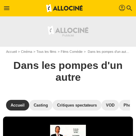
profil
menu
search
Accueil
Cinéma
Tous les films
Films Comédie
Dans les pompes d'un autre de Donald Petrie
Dans les pompes d'un
autre
Accueil
Casting
Critiques spectateurs
VOD
Photo