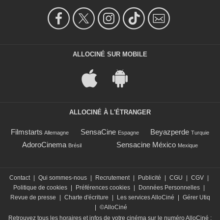
ALLOCINÉ SUR MOBILE
ALLOCINÉ À L'ÉTRANGER
Filmstarts
SensaCine
Beyazperde
Allemagne
Espagne
Turquie
AdoroCinema
Sensacine México
Brésil
Mexique
Contact
|
Qui sommes-nous
|
Recrutement
|
Publicité
|
CGU
|
CGV
|
Politique de cookies
|
Préférences cookies
|
Données Personnelles
|
Revue de presse
|
Charte d'écriture
|
Les services AlloCiné
|
Gérer Utiq
|
©AlloCiné
Retrouvez tous les horaires et infos de votre cinéma sur le numéro AlloCiné :