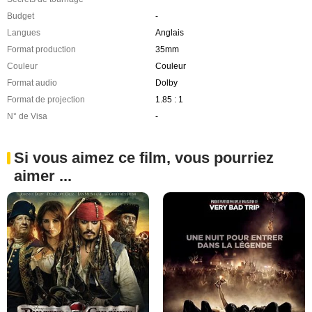
Budget
-
Langues
Anglais
Format production
35mm
Couleur
Couleur
Format audio
Dolby
Format de projection
1.85 : 1
N° de Visa
-
Si vous aimez ce film, vous pourriez
aimer ...