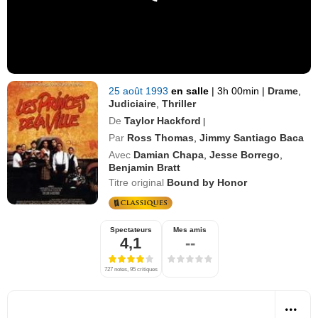
25 août 1993
en salle
|
3h 00min
|
Drame
,
Judiciaire
,
Thriller
De
Taylor Hackford
|
Par
Ross Thomas
,
Jimmy Santiago Baca
Avec
Damian Chapa
,
Jesse Borrego
,
Benjamin Bratt
Titre original
Bound by Honor
Spectateurs
Mes amis
4,1
--
727 notes, 95 critiques