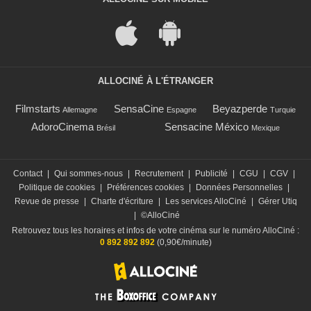
ALLOCINÉ À L'ÉTRANGER
Filmstarts
SensaCine
Beyazperde
Allemagne
Espagne
Turquie
AdoroCinema
Sensacine México
Brésil
Mexique
Contact
|
Qui sommes-nous
|
Recrutement
|
Publicité
|
CGU
|
CGV
|
Politique de cookies
|
Préférences cookies
|
Données Personnelles
|
Revue de presse
|
Charte d'écriture
|
Les services AlloCiné
|
Gérer Utiq
|
©AlloCiné
Retrouvez tous les horaires et infos de votre cinéma sur le numéro AlloCiné :
0 892 892 892
(0,90€/minute)