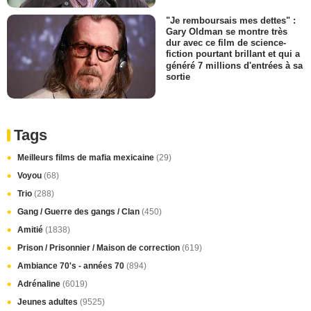
"Je remboursais mes dettes" :
Gary Oldman se montre très
dur avec ce film de science-
fiction pourtant brillant et qui a
généré 7 millions d'entrées à sa
sortie
Tags
Meilleurs films de mafia mexicaine
(29)
Voyou
(68)
Trio
(288)
Gang / Guerre des gangs / Clan
(450)
Amitié
(1838)
Prison / Prisonnier / Maison de correction
(619)
Ambiance 70's - années 70
(894)
Adrénaline
(6019)
Jeunes adultes
(9525)