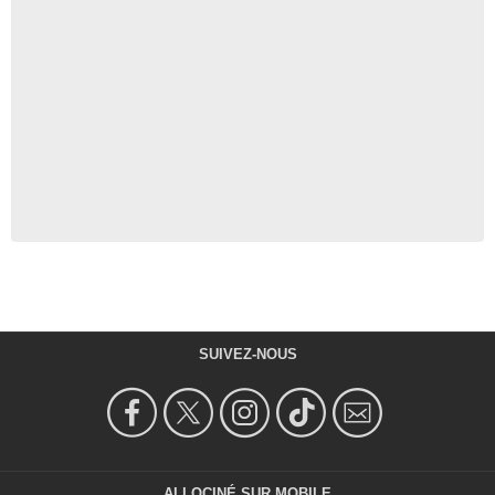
SUIVEZ-NOUS
ALLOCINÉ SUR MOBILE