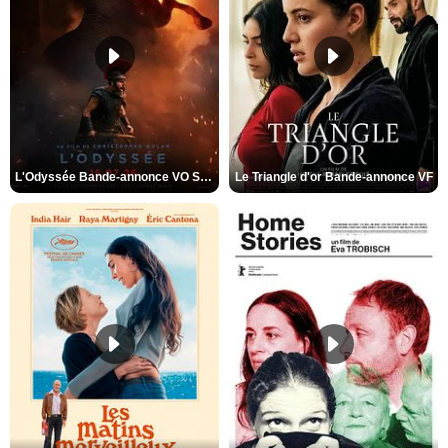
L'Odyssée Bande-annonce VO STFR
Le Triangle d'or Bande-annonce VF