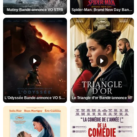
Mutiny Bande-annonce VO STFR
Spider-Man: Brand New Day Bande-annonce VO STFR
L'Odyssée Bande-annonce VO STFR
Le Triangle d'or Bande-annonce VF