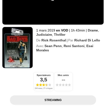
1 mars 2019
en VOD
|
1h 43min
|
Drame
,
Judiciaire
,
Thriller
De
Rick Rosenthal
Par
Richard Di Lello
|
Avec
Sean Penn
,
Reni Santoni
,
Esai
Morales
Spectateurs
Mes amis
3,5
--
244 notes, 27 critiques
STREAMING