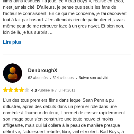
films dans lesquels il a joué, ce « Bad Boys », réalisé en 1983,
n’est jamais cité. D’ailleurs, je pense que seuls les fans de
l’acteur le connaissent. En ce qui me concerne, je l’ai découvert
tout à fait par hasard. J’en attendais rien de particulier et j’avais
même peur de me retrouver face à un gros navet. Et bien non,
loin de là, je fus surpris. ...
Lire plus
DenbroughX
62 abonnés
314 critiques
Suivre son activité
4,0
Publiée le 7 juillet 2011
L'un des tous premiers films dans lequel Sean Penn a pu
s'illustrer, après des débuts dans un premier rôle dans une
comédie à l'humour douteux, il permet de casser rapidemment
son image pour s'en construire une toute neuve et moins
affligeante, mais qui lui collera à la peau de manière presque
définitive, l'adolescent rebelle, libre, viril et violent. Bad Boys, à