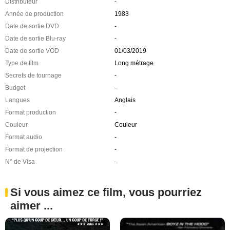
Distributeur
-
Année de production
1983
Date de sortie DVD
-
Date de sortie Blu-ray
-
Date de sortie VOD
01/03/2019
Type de film
Long métrage
Secrets de tournage
-
Budget
-
Langues
Anglais
Format production
-
Couleur
Couleur
Format audio
-
Format de projection
-
N° de Visa
-
Si vous aimez ce film, vous pourriez
aimer ...