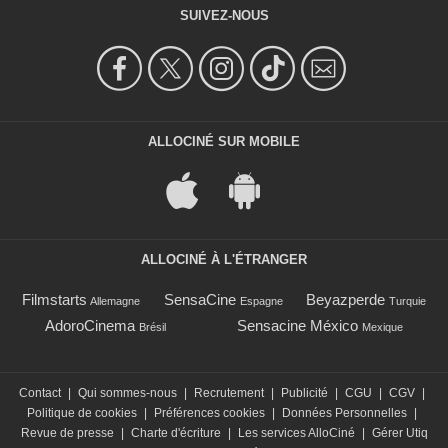
SUIVEZ-NOUS
ALLOCINÉ SUR MOBILE
ALLOCINÉ À L'ÉTRANGER
Filmstarts
SensaCine
Beyazperde
Allemagne
Espagne
Turquie
AdoroCinema
Sensacine México
Brésil
Mexique
Contact
|
Qui sommes-nous
|
Recrutement
|
Publicité
|
CGU
|
CGV
|
Politique de cookies
|
Préférences cookies
|
Données Personnelles
|
Revue de presse
|
Charte d'écriture
|
Les services AlloCiné
|
Gérer Utiq