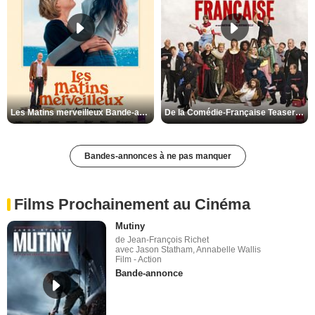
Les Matins merveilleux Bande-annonce VF
De la Comédie-Française Teaser VF
Bandes-annonces à ne pas manquer
Films Prochainement au Cinéma
Mutiny
de Jean-François Richet
avec Jason Statham, Annabelle Wallis
Film - Action
Bande-annonce