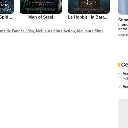
The Amazing Spider-Man
Man of Steel
Le Hobbit : la Bataille des Cinq Armées
Ce so
monde
entre
ilms de l'année 1984
,
Meilleurs films Action
,
Meilleurs films
mercr
Ce
Ac
(Al
Ac