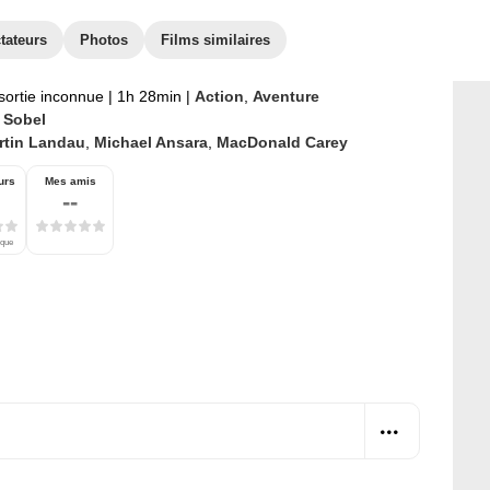
tateurs
Photos
Films similaires
sortie inconnue
|
1h 28min
|
Action
,
Aventure
 Sobel
rtin Landau
,
Michael Ansara
,
MacDonald Carey
urs
Mes amis
--
ique