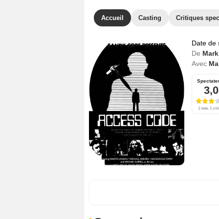
Accueil
Casting
Critiques spec
Date de 
De
Mark
Avec
Ma
Spectate
3,0
1 note, 1 crit