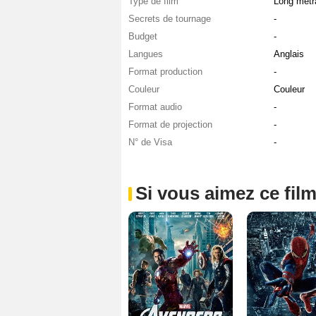
Type de film
Long métr
Secrets de tournage
-
Budget
-
Langues
Anglais
Format production
-
Couleur
Couleur
Format audio
-
Format de projection
-
N° de Visa
-
Si vous aimez ce film