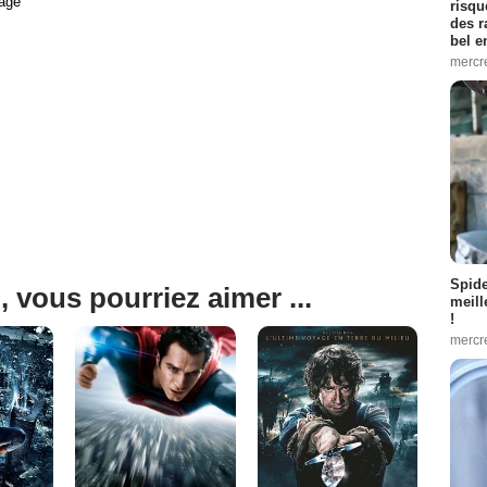
age
risqu
des r
bel 
mercr
Spid
, vous pourriez aimer ...
meill
!
mercr