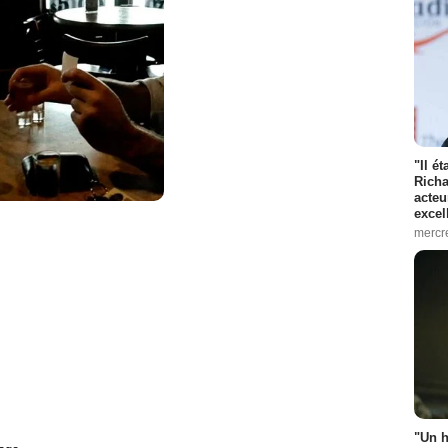
"Il é
Richa
acteu
excel
mercr
"Un h