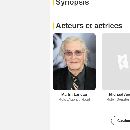
Synopsis
Acteurs et actrices
Martin Landau
Michael An
Rôle : Agency Head
Rôle : Senator
Casting