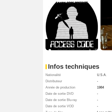
Infos techniques
Nationalité
U.S.A.
Distributeur
-
Année de production
1984
Date de sortie DVD
-
Date de sortie Blu-ray
-
Date de sortie VOD
-