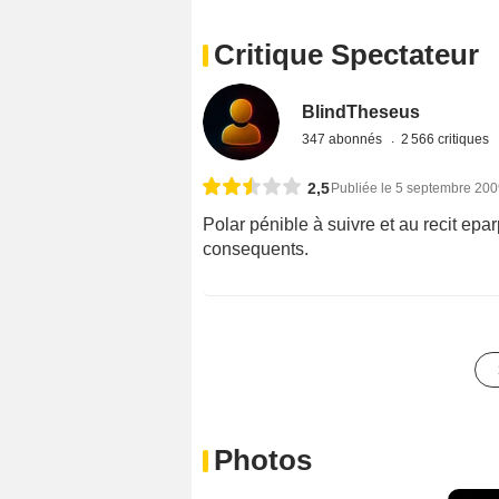
Critique Spectateur
BlindTheseus
347 abonnés
2 566 critiques
2,5
Publiée le 5 septembre 20
Polar pénible à suivre et au recit ep
consequents.
Photos