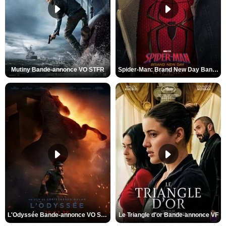
Mutiny Bande-annonce VO STFR
Spider-Man: Brand New Day Bande-annonce VO STFR
L'Odyssée Bande-annonce VO STFR
Le Triangle d'or Bande-annonce VF