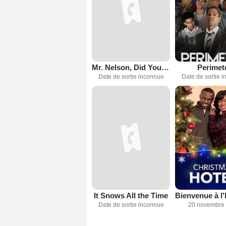
Mr. Nelson, Did You Kill People?
Perimet
Date de sortie inconnue
Date de sortie 
It Snows All the Time
Date de sortie inconnue
20 novembre