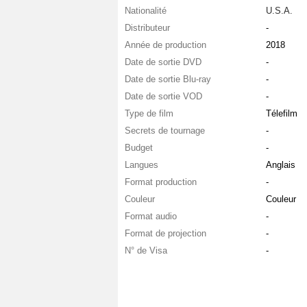
Nationalité
U.S.A.
Distributeur
-
Année de production
2018
Date de sortie DVD
-
Date de sortie Blu-ray
-
Date de sortie VOD
-
Type de film
Télefilm
Secrets de tournage
-
Budget
-
Langues
Anglais
Format production
-
Couleur
Couleur
Format audio
-
Format de projection
-
N° de Visa
-