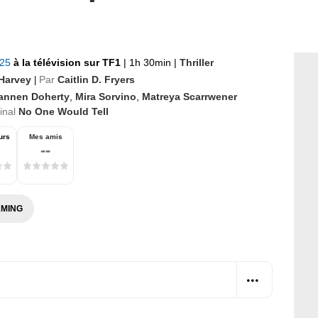
025
à la télévision sur TF1
|
1h 30min
|
Thriller
 Harvey
Par
Caitlin D. Fryers
|
annen Doherty
,
Mira Sorvino
,
Matreya Scarrwener
ginal
No One Would Tell
urs
Mes amis
--
MING