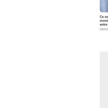
Ce so
monde
entre
mercr