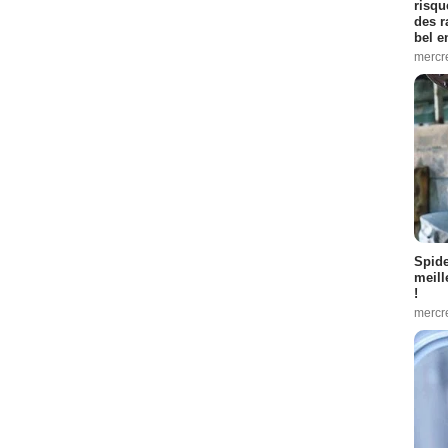
risqu
des r
bel 
mercr
Spid
meill
!
mercr