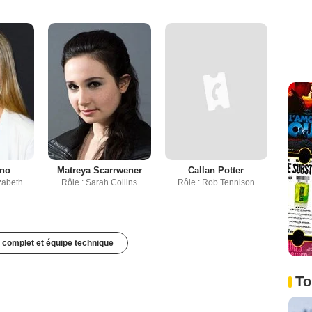
ino
Matreya Scarrwener
Callan Potter
izabeth
Rôle : Sarah Collins
Rôle : Rob Tennison
 complet et équipe technique
To