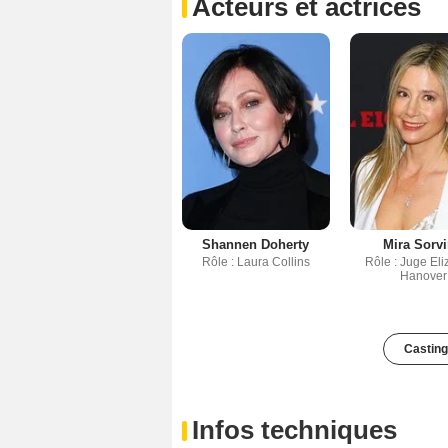
Acteurs et actrices
Shannen Doherty
Mira Sorv
Rôle : Laura Collins
Rôle : Juge El
Hanover
Casting
Infos techniques