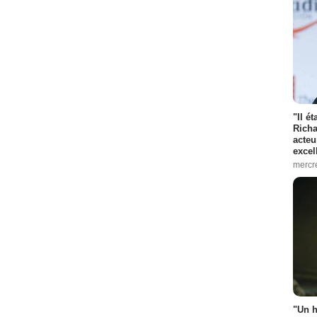
"Il é
Richa
acteu
excel
mercr
"Un h