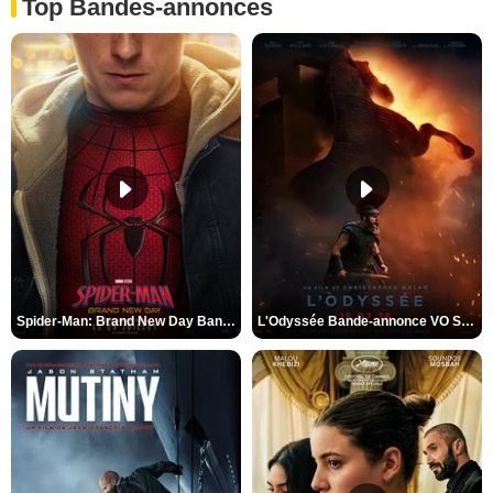
Top Bandes-annonces
Spider-Man: Brand New Day Bande-annonce VO STFR
L'Odyssée Bande-annonce VO STFR