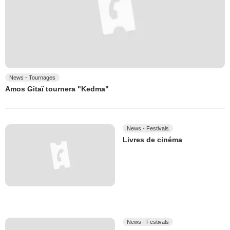
News - Tournages
Amos Gitaï tournera "Kedma"
News - Festivals
Livres de cinéma
News - Festivals