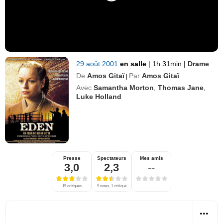
29 août 2001
en salle
|
1h 31min
|
Drame
De
Amos Gitaï
Par
Amos Gitaï
|
Avec
Samantha Morton
,
Thomas Jane
,
Luke Holland
Presse
Spectateurs
Mes amis
3,0
2,3
--
15 critiques
9 notes, 1 critique